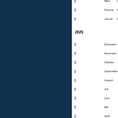
März
Februar
Januar
2025
Dezember
November
Oktober
September
August
Juli
Juni
Mai
April