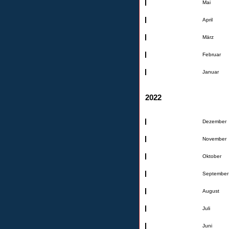
Mai
April
März
Februar
Januar
2022
Dezember
November
Oktober
September
August
Juli
Juni