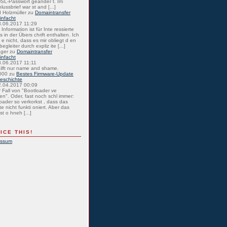
SL-Passwort geänder t. Im
lussbrief war st and [...]
 Holzmüller
zu
Domaintransfer
einfacht
8.06.2017 11:29
Information ist für Inte ressierte
s in der Übers chrift enthalten. Ich
 e nicht, dass es mir obliegt d en
egleiter durch expliz ite [...]
ager
zu
Domaintransfer
einfacht
8.06.2017 11:11
hilft nur name and shame.
000
zu
Bestes Firmware-Update
eschichte
2.04.2017 00:09
r Fall von "Bootloader ve
en". Oder, fast noch schl immer:
oader so verkorkst , dass das
e nicht funkti oniert. Aber das
st o hneh [...]
ICE THIS!
essum