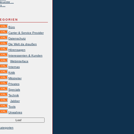
eueste ...
s ...
EGORIEN
Büro
Carrier & Service Provider
Datenschutz
Die Welt da draußen
Hörensagen
Interessenten & Kunden
Webinterface
Internas
Kritik
Mitstreiter
Privates
Specials
Technik
Jabber
Tools
Unwahres
Kategorien