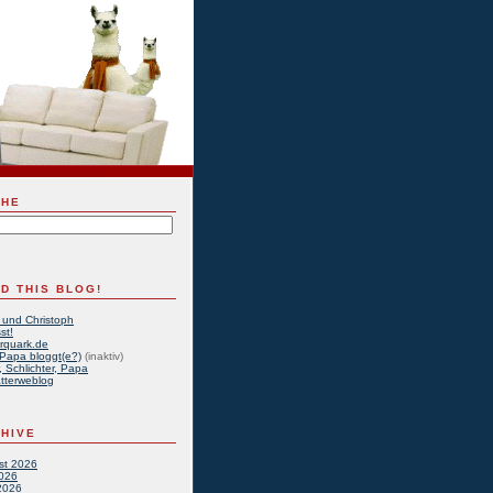
CHE
D THIS BLOG!
 und Christoph
st!
rquark.de
Papa bloggt(e?)
(inaktiv)
, Schlichter, Papa
tterweblog
HIVE
st 2026
2026
2026