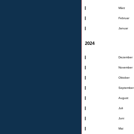
März
Februar
Januar
2024
Dezember
November
Oktober
September
August
Juli
Juni
Mai