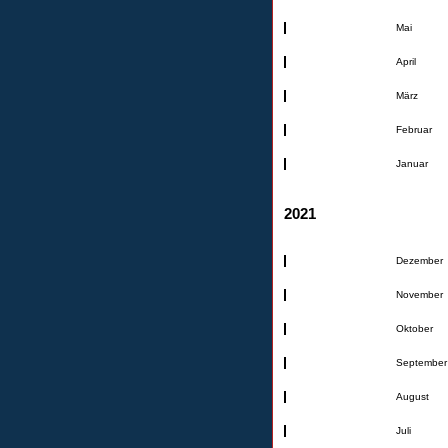
Mai
April
März
Februar
Januar
2021
Dezember
November
Oktober
September
August
Juli