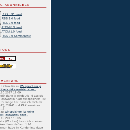
G ABONNIEREN
RSS 0.91 feed
RSS 1.0 feed
RSS 2.0 feed
ATOM 0.3 feed
ATOM 1.0 feed
RSS 2.0 Kommentare
TTONS
MMENTARE
 Holzmüller
zu
Wir speichern ja
 Klartext-Passwörter, aber...
0.10.2017 13:09
eißt dann ja eindeutig, d ass sie
Passwort in Klart ext speichern. Ist
 zu lange her, dass ich mich mit
oE), CHAP und PAP auseinan
...]
zu
Wir speichern ja keine
ext-Passwörter, aber...
0.10.2017 13:05
atte (Wochen) bevor ich m einen
nschlussbrief von 1 &1
mmen habe im Kundeninte rface