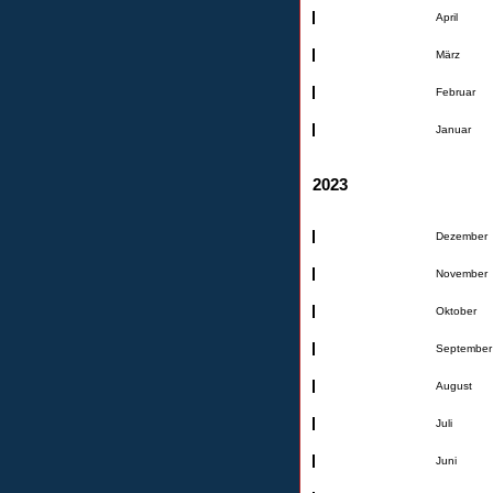
April
März
Februar
Januar
2023
Dezember
November
Oktober
September
August
Juli
Juni