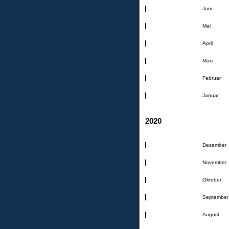
Juni
Mai
April
März
Februar
Januar
2020
Dezember
November
Oktober
September
August