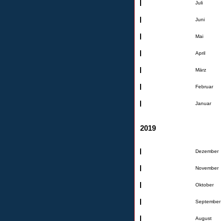
Juli
Juni
Mai
April
März
Februar
Januar
2019
Dezember
November
Oktober
September
August