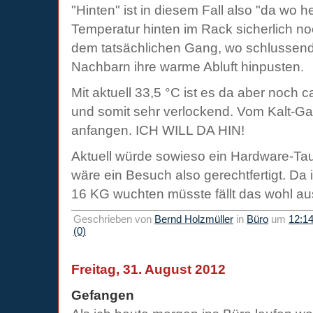
"Hinten" ist in diesem Fall also "da wo hei
Temperatur hinten im Rack sicherlich no
dem tatsächlichen Gang, wo schlussend
Nachbarn ihre warme Abluft hinpusten.
Mit aktuell 33,5 °C ist es da aber noch c
und somit sehr verlockend. Vom Kalt-Gang
anfangen. ICH WILL DA HIN!
Aktuell würde sowieso ein Hardware-Ta
wäre ein Besuch also gerechtfertigt. Da 
16 KG wuchten müsste fällt das wohl a
Geschrieben von
Bernd Holzmüller
in
Büro
um
12:1
(0)
Freitag, 31. August 2012
Gefangen