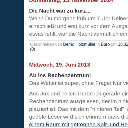
Donnerstag, 13. November 2014
Die Nacht war zu kurz...
Wenn Du morgens früh um 7 Uhr Deinen
einschließt und erst kurz vor dem Ausga
etwas fehlt, war die Nacht vermutlich ei
Geschrieben von
Bernd Holzmüller
in
Büro
um
18:3
(0)
Mittwoch, 19. Juni 2013
Ab ins Rechenzentrum!
Das Wetter ist super, ohne Frage! Nur vie
Aus Jux und Tollerei habe ich gerade e
Rechenzentrum ausgelesen, der im hinte
platziert ist. Das mit dem "hinteren Teil" 
geübte Leser wird sich erinnern dass d
einem Raum mit getrennen Kalt- und H