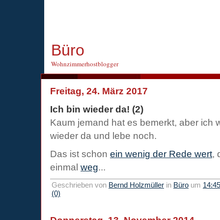
Büro
Wohnzimmerhostblogger
Freitag, 24. März 2017
Ich bin wieder da! (2)
Kaum jemand hat es bemerkt, aber ich 
wieder da und lebe noch.
Das ist schon
ein wenig der Rede wert
,
einmal
weg
...
Geschrieben von
Bernd Holzmüller
in
Büro
um
14:4
(0)