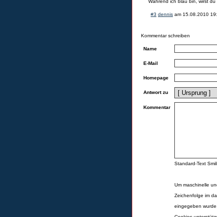
Während ich blau bin, wirst d
#3
dennis
am
15.08.2010 19
Kommentar schreiben
Name
E-Mail
Homepage
Antwort zu
Kommentar
Standard-Text Smili
Um maschinelle un
Zeichenfolge im da
eingegeben wurde,
Cookies unterstüt