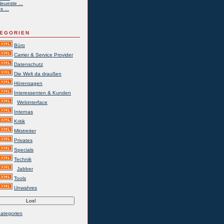
eueste ...
s ...
EGORIEN
Büro
Carrier & Service Provider
Datenschutz
Die Welt da draußen
Hörensagen
Interessenten & Kunden
Webinterface
Internas
Kritik
Mitstreiter
Privates
Specials
Technik
Jabber
Tools
Unwahres
Kategorien