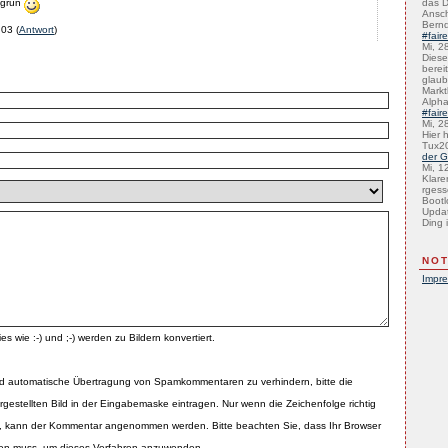
u grün
das D
Ansch
Bernd
:03
(
Antwort
)
#fair
Mi, 2
Diese 
bereit
glaub
Marktb
Alph
#fair
Mi, 2
Hier 
Tux2
der G
Mi, 1
Klare
rgess
Bootl
Updat
Ding i
NOT
Impr
es wie :-) und ;-) werden zu Bildern konvertiert.
d automatische Übertragung von Spamkommentaren zu verhindern, bitte die
rgestellten Bild in der Eingabemaske eintragen. Nur wenn die Zeichenfolge richtig
 kann der Kommentar angenommen werden. Bitte beachten Sie, dass Ihr Browser
zen muss, um dieses Verfahren anzuwenden.