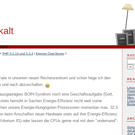
alt
<
PHP 5.2.14 und 5.3.3
|
Eigener Chat-Server
>
SU
onate in unserem neuen Rechenzentrum und schon hege ich den
REA
ch und nach abzuschalten.
Linux
Pssss
in ausgeprägtes BOfH-Syndrom noch eine Geschäftsaufgabe (Gott,
mage
Mein 
r stets bemüht in Sachen Energie-Effizienz recht weit vorne
Löser
Besta
chen unsere Energie-Hungrigsten Prozessoren momentan max. 32,5
en beim Anschaffen neuer Hardware stets auf ihre Energie-Effizienz
ARC
 Kriterium #1) oder lassen die CPUs gerne mal mit dem "ondemand"-
Augu
Juli 
Juni 