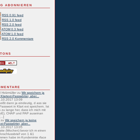
G ABONNIEREN
RSS 0.91 feed
RSS 1.0 feed
RSS 2.0 feed
ATOM 0.3 feed
ATOM 1.0 feed
RSS 2.0 Kommentare
TTONS
MMENTARE
 Holzmüller
zu
Wir speichern ja
 Klartext-Passwörter, aber...
0.10.2017 13:09
eißt dann ja eindeutig, d ass sie
Passwort in Klart ext speichern. Ist
 zu lange her, dass ich mich mit
oE), CHAP und PAP auseinan
...]
zu
Wir speichern ja keine
ext-Passwörter, aber...
0.10.2017 13:05
atte (Wochen) bevor ich m einen
nschlussbrief von 1 &1
mmen habe im Kundeninte rface