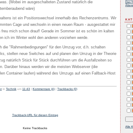
was. (Wobei im ausgeschalteten Zustand natürlich die
Das N
Ältere
 atemberaubend wäre)
altens ist ein Positionswechsel innerhalb des Rechenzentrums. Wir
KAT
mmten Cage und wechseln in einen neuen Raum - ausgestattet mir
 freu mich schon drauf! Gerade im Sommer ist es schön im kalten
n ich im Winter wohl den anderen vorziehen werde.
h die "Rahmenbedingungen" für den Umzug vor, d.h. schalten
s, stellen neue Switches auf und planen den Umzug in der Theorie
g natürlich Stück für Stück durchführen um die Ausfallzeiten so
en. Darüber hinaus werden wir die meisten Webserver (die
uellen Container laufen) während des Umzugs auf einen Fallback-Host
er
in
Technik
um
11:43
|
Kommentare (4)
|
Trackbacks (0)
Trackback-URL für diesen Eintrag
Alle 
Keine Trackbacks