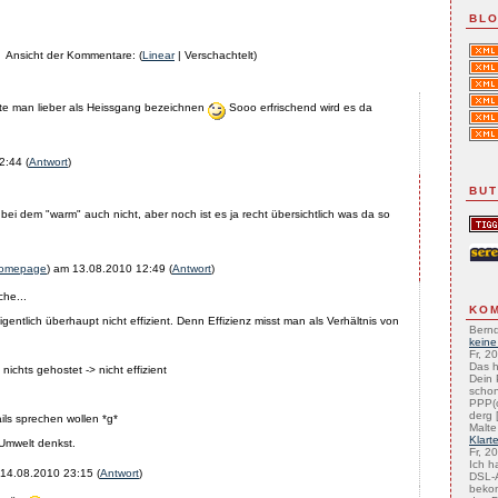
BLO
Ansicht der Kommentare: (
Linear
| Verschachtelt)
te man lieber als Heissgang bezeichnen
Sooo erfrischend wird es da
2:44
(
Antwort
)
BU
 bei dem "warm" auch nicht, aber noch ist es ja recht übersichtlich was da so
omepage
) am
13.08.2010 12:49
(
Antwort
)
che...
KO
igentlich überhaupt nicht effizient. Denn Effizienz misst man als Verhältnis von
Bernd
keine
Fr, 2
Das h
nichts gehostet -> nicht effizient
Dein 
schon
PPP(
derg [
ils sprechen wollen *g*
Malte
Klart
 Umwelt denkst.
Fr, 2
Ich h
14.08.2010 23:15
(
Antwort
)
DSL-A
beko