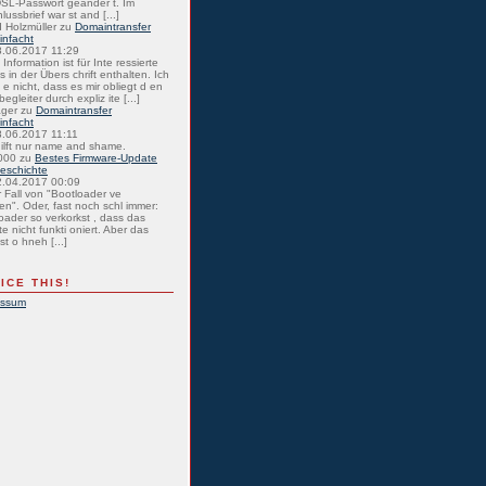
SL-Passwort geänder t. Im
lussbrief war st and [...]
 Holzmüller
zu
Domaintransfer
einfacht
8.06.2017 11:29
Information ist für Inte ressierte
s in der Übers chrift enthalten. Ich
 e nicht, dass es mir obliegt d en
egleiter durch expliz ite [...]
ager
zu
Domaintransfer
einfacht
8.06.2017 11:11
hilft nur name and shame.
000
zu
Bestes Firmware-Update
eschichte
2.04.2017 00:09
r Fall von "Bootloader ve
en". Oder, fast noch schl immer:
oader so verkorkst , dass das
e nicht funkti oniert. Aber das
st o hneh [...]
ICE THIS!
essum