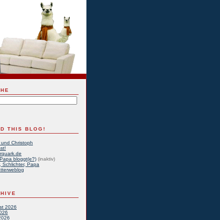
CHE
D THIS BLOG!
 und Christoph
st!
rquark.de
Papa bloggt(e?)
(inaktiv)
, Schlichter, Papa
tterweblog
HIVE
st 2026
2026
2026