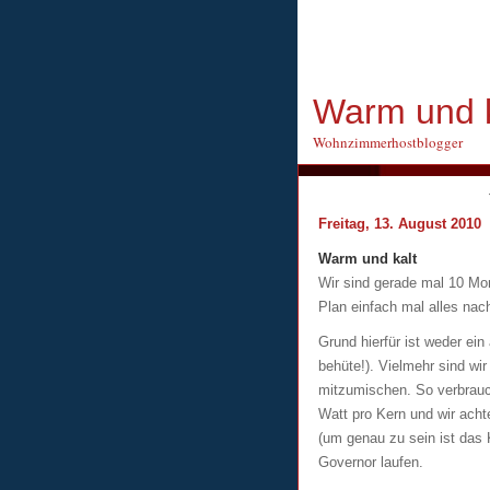
Warm und k
Wohnzimmerhostblogger
Freitag, 13. August 2010
Warm und kalt
Wir sind gerade mal 10 M
Plan einfach mal alles na
Grund hierfür ist weder e
behüte!). Vielmehr sind wi
mitzumischen. So verbrau
Watt pro Kern und wir acht
(um genau zu sein ist das
Governor laufen.