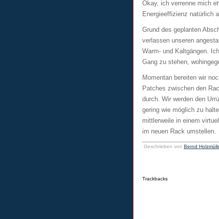
Okay, ich verrenne mich et
Energieeffizienz natürlich
Grund des geplanten Absch
verlassen unseren angesta
Warm- und Kaltgängen. Ich
Gang zu stehen, wohingege
Momentan bereiten wir noc
Patches zwischen den Rack
durch. Wir werden den Umzu
gering wie möglich zu halt
mittlerweile in einem virt
im neuen Rack umstellen.
Geschrieben von
Bernd Holzmüll
Trackbacks