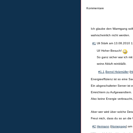
Kommentare
Ich glaube den Warmgang soll
wahrscheinlich nicht werden.
#1
Uli Stärk
am
13.08.2010 1
Ui! Hoher Besuch!
So ganz sicher war ich mit
seine Abluft reinbläßt.
#1.1
Bernd Holzmüller
(
H
Energieeffizienz ist so eine Sa
Ein abgeschalteter Server ist e
Erreichtem zu Aufgewandtem.
Also keine Energie verbraucht, 
Aber wer wird über solche Deta
Freut mich, dass du so an die
#2
Hermann
(
Homepage
) am