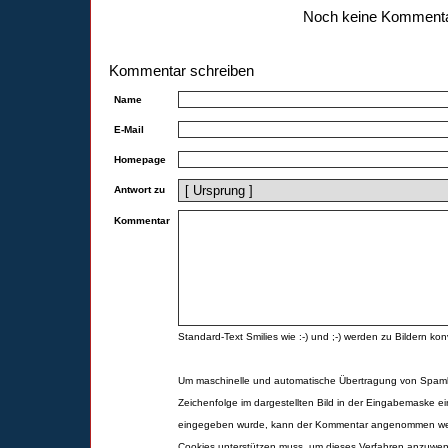
Noch keine Komment
Kommentar schreiben
Name
E-Mail
Homepage
Antwort zu
Kommentar
Standard-Text Smilies wie :-) und ;-) werden zu Bildern konv
Um maschinelle und automatische Übertragung von Spamk
Zeichenfolge im dargestellten Bild in der Eingabemaske ei
eingegeben wurde, kann der Kommentar angenommen werd
Cookies unterstützen muss, um dieses Verfahren anzuwe