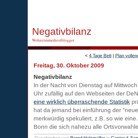
Negativbilanz
Wohnzimmerhostblogger
<
4 Tage Bett
|
Plan vollen
Freitag, 30. Oktober 2009
Negativbilanz
In der Nacht von Dienstag auf Mittwoch
Uhr zufällig auf den Webseiten der DeN
eine wirklich überraschende Statistik
prä
hat da jemand bei einführung der "neu
merkwürdig spekuliert, z.B. so wie eine
Bonn die sich nahezu alle Ortsvorwahle
Geschrieben von
Bernd Holzmüller
in
Carrier & Ser