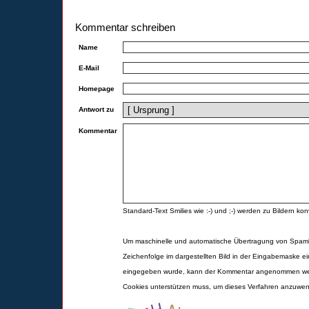
Kommentar schreiben
Name
E-Mail
Homepage
Antwort zu
Kommentar
Standard-Text Smilies wie :-) und ;-) werden zu Bildern konv
Um maschinelle und automatische Übertragung von Spamk
Zeichenfolge im dargestellten Bild in der Eingabemaske ei
eingegeben wurde, kann der Kommentar angenommen werd
Cookies unterstützen muss, um dieses Verfahren anzuwe