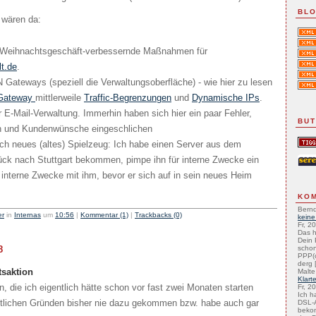
BLO
, wären da:
ch Weihnachtsgeschäft-verbessernde Maßnahmen für
t.de
.
ateways (speziell die Verwaltungsoberfläche) - wie hier zu lesen
Gateway
mittlerweile
Traffic-Begrenzungen
und
Dynamische IPs
.
 E-Mail-Verwaltung. Immerhin haben sich hier ein paar Fehler,
BU
n und Kundenwünsche eingeschlichen
 ich neues (altes) Spielzeug: Ich habe einen Server aus dem
ck nach Stuttgart bekommen, pimpe ihn für interne Zwecke ein
r interne Zwecke mit ihm, bevor er sich auf in sein neues Heim
KO
Bernd
er
in
Internas
um
10:56
|
Kommentar (1)
|
Trackbacks (0)
keine
Fr, 2
Das h
Dein 
8
schon
PPP(
derg [
saktion
Malte
Klart
on, die ich eigentlich hätte schon vor fast zwei Monaten starten
Fr, 2
Ich h
eitlichen Gründen bisher nie dazu gekommen bzw. habe auch gar
DSL-A
beko