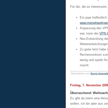
Für die, die es interessiert
Ein paar hoffentli
www.meinehandywel
Anpassung des VPN G
war, kann der
VPN 
Neu-Entwicklung der
Weiterentwicklunge
Zu guter letzt habe
Rechenzentrum zurü
wenig und spiele fü
macht.
Geschrieben von
Bernd Holzmüll
Freitag, 7. November 200
Überraschend: Weihnacht
Es gibt da intern eine Akti
wollen, ich bin aber aus z