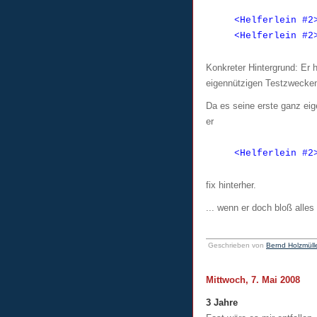
<Helferlein #2
<Helferlein #2
Konkreter Hintergrund: Er 
eigennützigen Testzwecken
Da es seine erste ganz eig
er
<Helferlein #2
fix hinterher.
... wenn er doch bloß alle
Geschrieben von
Bernd Holzmüll
Mittwoch, 7. Mai 2008
3 Jahre