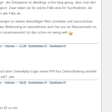
e - die Zeitspanne ist allerdings schon lang genug, dass man den
gisst. Zwar haben wir für solche Fälle eine Art Suchfunktion, die
 alle Fälle ab...
ungen im oberen dreistelligen Wert schreiben und rausschicken.
s Webhosting im wesentlichen auch bei uns ein Massenmarkt ist,
äge zusammensetzt tut das schon ein wenig weh
er
in
Internas
um
17:38
|
Kommentare (2)
|
Trackbacks (0)
ich beim Serendipity-Login meine PIN fürs Online-Banking anstelle
will? :eek:
er
in
Internas
um
18:39
|
Kommentare (3)
|
Trackbacks (0)
in #2 zu mir: