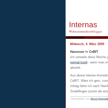
Internas
Wohnzimmerhostblogger
Mittwoch, 4. März 2009
Hannover != CeBIT
Ich verweile diese Woche 
normal kund
- wenn man ma
absieht.
Aus dieser kleinen Anmerkun
CeBIT. Wäre ich gern, zumi
mittag fahre ich nach Ham
Sindelfingen (somit die e
Geschrieben von
Bernd Holzmüll