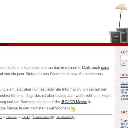
SU
geschäftlich in Hannover und tue das in meinen E-Mails auch
ganz
l von ein paar Stuttgarts aus Gewohnheit bzw. Automatismus
REA
Linux
Pssss
g zieht jetzt aber nun fast jeder die Information, ich sei auf der
mage
Mein 
ndest für einen Tag, das ist aber dieses Jahr wohl nicht drin. Heute
Löser
Besta
burg und am Samstag bin ich auf der
JUNIOR-Messe
in
inzige Messe in den nächsten zwei Wochen)
ARC
er
in
Internas
um
12:47
|
Kommentare (2)
|
Trackbacks (0)
Augu
Juli 
Juni 