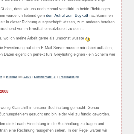
ßt das, dass wir uns noch einmal verstärkt in beide Richtungen
nen würde ich liebend gern
dem Aufruf zum Boykott
nachkommen
keit in dieser Richtung ausgeschöpft wissen, zum anderen bereiten
rschend vor im Ernstfall einsatzbereit zu sein...
, wo ich meine Arbeit gerne als umsonst wüsste
die Erweiterung auf dem E-Mail-Server musste mir dabei auffallen,
n Daten eigentlich perfekt fürs Greylisting eignen - ein Schelm wer
er
in
Internas
um
13:08
|
Kommentare (3)
|
Trackbacks (0)
 2008
 wenig Klarschiff in unserer Buchhaltung gemacht. Genau
chungsfehlern gesucht und bin leider viel zu fündig geworden.
en direkt nach Einrichtung in die Buchhaltung zu tragen und
tnah eine Rechnung rausgehen sehen. In der Regel warten wir