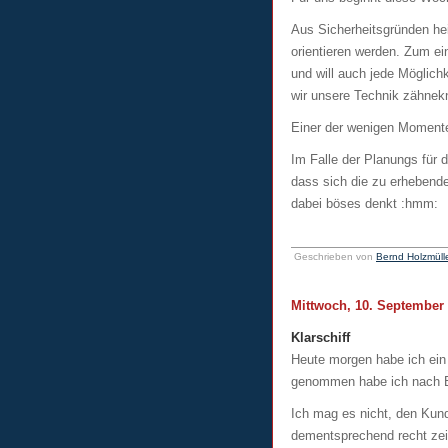
Aus Sicherheitsgründen hei
orientieren werden. Zum ei
und will auch jede Möglich
wir unsere Technik zähnekni
Einer der wenigen Momente
Im Falle der Planungs für 
dass sich die zu erhebende
dabei böses denkt :hmm:
Geschrieben von
Bernd Holzmüll
Mittwoch, 10. September
Klarschiff
Heute morgen habe ich ein
genommen habe ich nach Bu
Ich mag es nicht, den Kund
dementsprechend recht zei