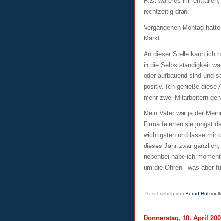
Fast wäre es mir entfallen
rechtzeitig dran:
Vergangenen Montag hatten
Markt.
An dieser Stelle kann ich n
in die Selbstständigkeit wa
oder aufbauend sind und s
positiv. Ich genieße diese
mehr zwei Mitarbeitern gen
Mein Vater war ja der Mein
Firma feierten sie jüngst d
wichtigsten und lasse mir 
dieses Jahr zwar gänzlich
nebenbei habe ich momenta
um die Ohren - was aber fü
Geschrieben von
Bernd Holzmüll
Donnerstag, 10. April 200