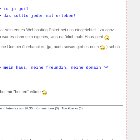
> is ja geil
> das sollte jeder mal erleben!
hat sein erstes Webhosting-Paket bei uns eingerichtet - zu ganz
 war es dann sein eigenes, was natürlich aufs Haus geht
ene Domain überhaupt ist (ja, auch sowas gibt es noch
) schob
> mein haus, meine freundin, meine domain ^^
s bei mir "hosten" würde
er
in
Internas
um
16:35
|
Kommentare (3)
|
Trackbacks (0)