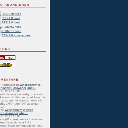
G ABONNIEREN
RSS 0.91 feed
RSS 1.0 feed
RSS 2.0 feed
ATOM 0.3 feed
ATOM 1.0 feed
RSS 2.0 Kommentare
TTONS
MMENTARE
 Holzmüller
zu
Wir speichern ja
 Klartext-Passwörter, aber...
0.10.2017 13:09
eißt dann ja eindeutig, d ass sie
Passwort in Klart ext speichern. Ist
 zu lange her, dass ich mich mit
oE), CHAP und PAP auseinan
...]
zu
Wir speichern ja keine
ext-Passwörter, aber...
0.10.2017 13:05
atte (Wochen) bevor ich m einen
nschlussbrief von 1 &1
mmen habe im Kundeninte rface