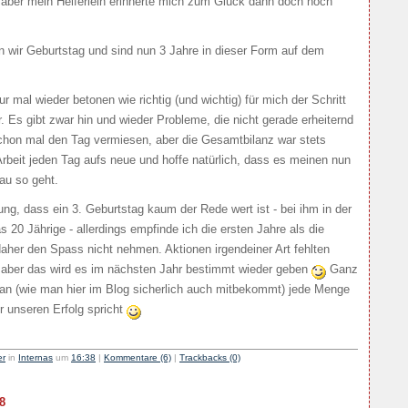
, aber mein Helferlein erinnerte mich zum Glück dann doch noch
 wir Geburtstag und sind nun 3 Jahre in dieser Form auf dem
ur mal wieder betonen wie richtig (und wichtig) für mich der Schritt
r. Es gibt zwar hin und wieder Probleme, die nicht gerade erheiternd
chon mal den Tag vermiesen, aber die Gesamtbilanz war stets
 Arbeit jeden Tag aufs neue und hoffe natürlich, dass es meinen nun
au so geht.
ung, dass ein 3. Geburtstag kaum der Rede wert ist - bei ihm in der
as 20 Jährige - allerdings empfinde ich die ersten Jahre als die
daher den Spass nicht nehmen. Aktionen irgendeiner Art fehlten
, aber das wird es im nächsten Jahr bestimmt wieder geben
Ganz
n (wie man hier im Blog sicherlich auch mitbekommt) jede Menge
r unseren Erfolg spricht
er
in
Internas
um
16:38
|
Kommentare (6)
|
Trackbacks (0)
8