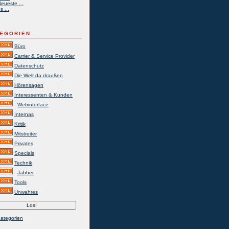
eueste ...
s ...
EGORIEN
Büro
Carrier & Service Provider
Datenschutz
Die Welt da draußen
Hörensagen
Interessenten & Kunden
Webinterface
Internas
Kritik
Mitstreiter
Privates
Specials
Technik
Jabber
Tools
Unwahres
Kategorien