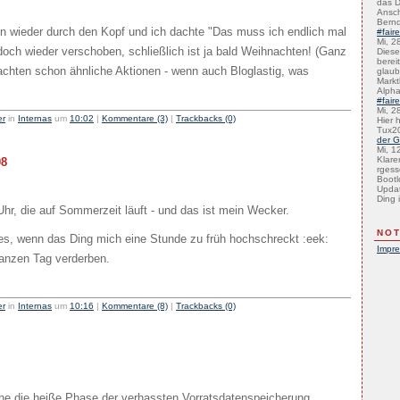
das D
Ansch
Bernd
n wieder durch den Kopf und ich dachte "Das muss ich endlich mal
#fair
Mi, 2
 doch wieder verschoben, schließlich ist ja bald Weihnachten! (Ganz
Diese 
bereit
chten schon ähnliche Aktionen - wenn auch Bloglastig, was
glaub
Marktb
Alph
#fair
Mi, 2
er
in
Internas
um
10:02
|
Kommentare (3)
|
Trackbacks (0)
Hier 
Tux2
der G
Mi, 1
Klare
08
rgess
Bootl
Updat
Ding i
hr, die auf Sommerzeit läuft - und das ist mein Wecker.
NOT
es, wenn das Ding mich eine Stunde zu früh hochschreckt :eek:
Impr
anzen Tag verderben.
er
in
Internas
um
10:16
|
Kommentare (8)
|
Trackbacks (0)
he die heiße Phase der verhassten Vorratsdatenspeicherung.