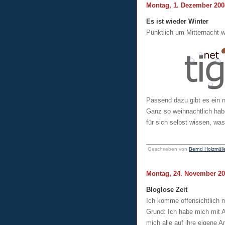
Montag, 1. Dezember 200
Es ist wieder Winter
Pünktlich um Mitternacht w
Passend dazu gibt es ein n
Ganz so weihnachtlich habe
für sich selbst wissen, wa
Geschrieben von
Bernd Holzmüll
Montag, 24. November 2
Bloglose Zeit
Ich komme offensichtlich m
Grund: Ich habe mich mit Ar
mich alle auf ihre eigene 