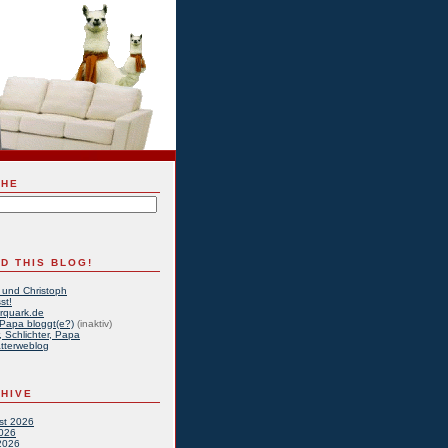
CHE
D THIS BLOG!
 und Christoph
st!
rquark.de
Papa bloggt(e?)
(inaktiv)
, Schlichter, Papa
tterweblog
HIVE
st 2026
2026
2026