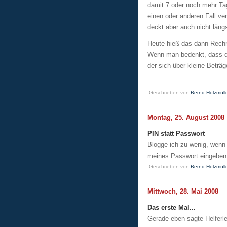
damit 7 oder noch mehr Tag
einen oder anderen Fall ver
deckt aber auch nicht längst
Heute hieß das dann Rechn
Wenn man bedenkt, dass da
der sich über kleine Betr
Geschrieben von
Bernd Holzmüll
Montag, 25. August 2008
PIN statt Passwort
Blogge ich zu wenig, wenn 
meines Passwort eingeben 
Geschrieben von
Bernd Holzmüll
Mittwoch, 28. Mai 2008
Das erste Mal...
Gerade eben sagte Helferle