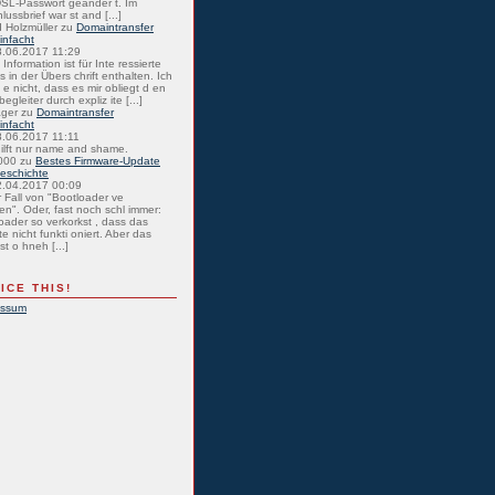
SL-Passwort geänder t. Im
lussbrief war st and [...]
 Holzmüller
zu
Domaintransfer
einfacht
8.06.2017 11:29
Information ist für Inte ressierte
s in der Übers chrift enthalten. Ich
 e nicht, dass es mir obliegt d en
egleiter durch expliz ite [...]
ager
zu
Domaintransfer
einfacht
8.06.2017 11:11
hilft nur name and shame.
000
zu
Bestes Firmware-Update
eschichte
2.04.2017 00:09
r Fall von "Bootloader ve
en". Oder, fast noch schl immer:
oader so verkorkst , dass das
e nicht funkti oniert. Aber das
st o hneh [...]
ICE THIS!
essum