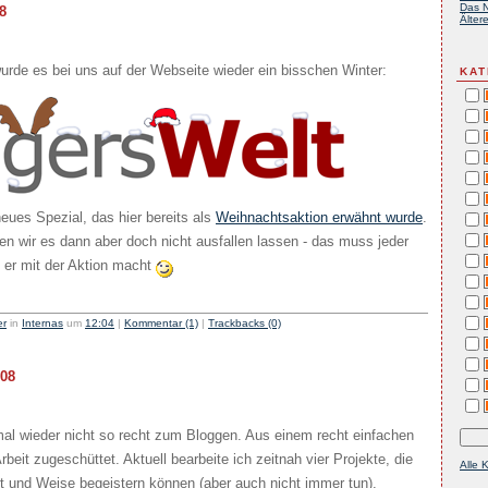
Das N
8
Ältere
urde es bei uns auf der Webseite wieder ein bisschen Winter:
KAT
eues Spezial, das hier bereits als
Weihnachtsaktion erwähnt wurde
.
n wir es dann aber doch nicht ausfallen lassen - das muss jeder
s er mit der Aktion macht
er
in
Internas
um
12:04
|
Kommentar (1)
|
Trackbacks (0)
008
al wieder nicht so recht zum Bloggen. Aus einem recht einfachen
beit zugeschüttet. Aktuell bearbeite ich zeitnah vier Projekte, die
Alle 
Art und Weise begeistern können (aber auch nicht immer tun).