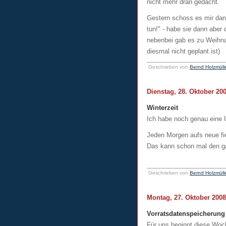
nicht mehr dran gedacht.
Gestern schoss es mir dan
tun!" - habe sie dann aber
nebenbei gab es zu Weihna
diesmal nicht geplant ist)
Geschrieben von
Bernd Holzmüll
Dienstag, 28. Oktober 20
Winterzeit
Ich habe noch genau eine U
Jeden Morgen aufs neue fi
Das kann schon mal den g
Geschrieben von
Bernd Holzmüll
Montag, 27. Oktober 2008
Vorratsdatenspeicherung
Für uns beginnt diese Woc