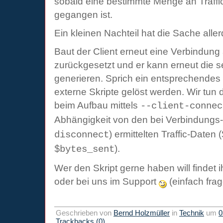
sobald eine bestimmte Menge an Traffi
gegangen ist.
Ein kleinen Nachteil hat die Sache alle
Baut der Client erneut eine Verbindung 
zurückgesetzt und er kann erneut die s
generieren. Sprich ein entsprechendes
externe Skripte gelöst werden. Wir tun 
beim Aufbau mittels
--client-connec
Abhängigkeit von den bei Verbindungs
) ermittelten Traffic-Daten (
disconnect
).
$bytes_sent
Wer den Skript gerne haben will findet ih
oder bei uns im Support
(einfach fra
Geschrieben von
Bernd Holzmüller
in
Technik
um
0
Trackbacks (0)