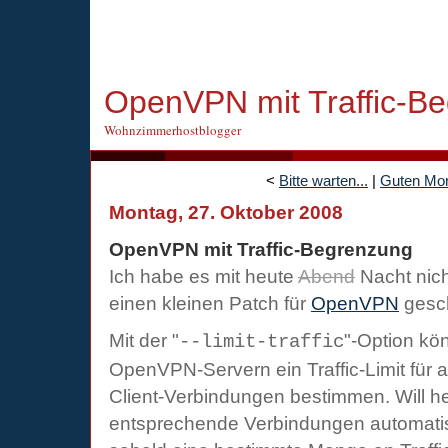
OpenVPN mit Traffic-B
Wohnzimmerhostblogger
<
Bitte warten...
|
Guten Mo
Montag, 27. Oktober 2008
OpenVPN mit Traffic-Begrenzung
Ich habe es mit heute
Abend
Nacht nic
einen kleinen Patch für
OpenVPN
gesch
Mit der "
"-Option kön
--limit-traffic
OpenVPN-Servern ein Traffic-Limit für 
Client-Verbindungen bestimmen. Will h
entsprechende Verbindungen automati