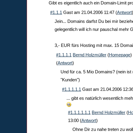
Gibt es eigentlich auch ein Domain-Limit p
#1.1.1
Gast
am
21.04.2006 11:47
(
Antwort
Jein... Domains darfst Du bei mir beziehe
gelegentlich will ich nur pauschal mehr
3,- EUR fürs Hosting mit max. 15 Domain
#1.1.1.1
Bernd Holzmüller
(
Homepage
)
(
Antwort
)
Und für ca. 5 Mio Domains? (nein ist n
"Kunden")
#1.1.1.1.1
Gast
am
21.04.2006 12:3
... gibt es natürlich wesentlich me
#1.1.1.1.1.1
Bernd Holzmüller
(
H
13:00
(
Antwort
)
Ohne Dir zu nahe treten zu wol