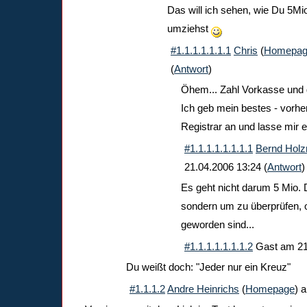
Das will ich sehen, wie Du 5Mi
umziehst
#1.1.1.1.1.1.1
Chris
(
Homepag
(
Antwort
)
Öhem... Zahl Vorkasse und ge
Ich geb mein bestes - vorhe
Registrar an und lasse mir
#1.1.1.1.1.1.1.1
Bernd Holz
21.04.2006 13:24
(
Antwort
)
Es geht nicht darum 5 Mio. 
sondern um zu überprüfen, 
geworden sind...
#1.1.1.1.1.1.1.2
Gast
am
21
Du weißt doch: "Jeder nur ein Kreuz"
#1.1.1.2
Andre Heinrichs
(
Homepage
) 