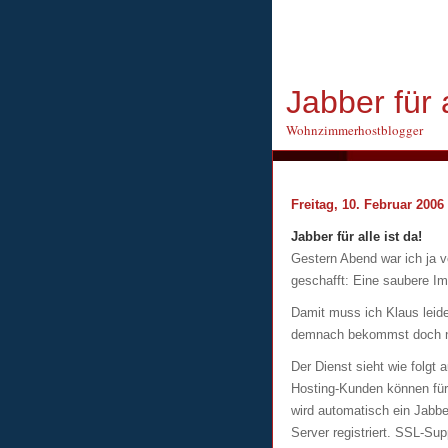
Jabber für a
Wohnzimmerhostblogger
Freitag, 10. Februar 2006
Jabber für alle ist da!
Gestern Abend war ich ja 
geschafft: Eine saubere Im
Damit muss ich Klaus leid
demnach bekommst doch n
Der Dienst sieht wie folgt 
Hosting-Kunden können für 
wird automatisch ein Jabbe
Server registriert. SSL-Sup