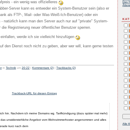
ufpreis - ein wenig was offizielleres
Das N
Ältere
bber-Server kann es entweder ein System-Benutzer sein (also er
ank als FTP-, Mail- oder Was-Weiß-Ich-Benutzer) oder ein
KAT
n - natürlich kann man den Server auch nur auf "private" System-
die Registrierung neuer öffentlicher Benutzer sperren.
infallen, werde ich sie vielleicht hinzufügen
uf den Dienst noch nicht zu geben, aber wer will, kann gerne testen
er
in
Technik
um
20:22
|
Kommentare (2)
|
Trackbacks (2)
Trackback-URL für diesen Eintrag
sich hin. Nachdem ich meine Domains wg. Tarifkündigung (dazu später mal mehr)
h das unwiderstehliche Angebot vom Wohnzimmerhoster angenommen und alles
Alle 
erade kurz nach dem