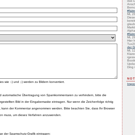
das D
Ansch
Bernd
#fair
Mi, 2
Diese 
bereit
glaub
Marktb
Alph
#fair
Mi, 2
Hier 
Tux2
der G
Mi, 1
Klare
rgess
Bootl
Updat
Ding i
NOT
es wie :-) und ;-) werden zu Bildern konvertiert.
Impr
d automatische Übertragung von Spamkommentaren zu verhindern, bitte die
rgestellten Bild in der Eingabemaske eintragen. Nur wenn die Zeichenfolge richtig
 kann der Kommentar angenommen werden. Bitte beachten Sie, dass Ihr Browser
zen muss, um dieses Verfahren anzuwenden.
lge der Spamschutz-Grafik eintragen: