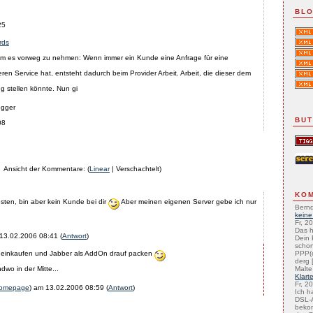
BLO
25
rds
Um es vorweg zu nehmen: Wenn immer ein Kunde eine Anfrage für eine
n Service hat, entsteht dadurch beim Provider Arbeit. Arbeit, die dieser dem
g stellen könnte. Nun gi
gger
BU
08
Ansicht der Kommentare: (
Linear
| Verschachtelt)
KO
esten, bin aber kein Kunde bei dir
Aber meinen eigenen Server gebe ich nur
Bernd
keine
Fr, 2
Das h
13.02.2006 08:41
(
Antwort
)
Dein 
schon
r einkaufen und Jabber als AddOn drauf packen
PPP(
derg [
dwo in der Mitte...
Malte
Klart
Fr, 2
omepage
) am
13.02.2006 08:59
(
Antwort
)
Ich h
DSL-A
beko