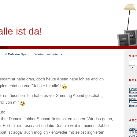
lle ist da!
<
Defekter Spam...
|
Wartungsarbeiten
>
SU
verdammt nahe dran, doch heute Abend habe ich es endlich
REA
plementation von "Jabber für alle"!
Linux
Pssss
er enttäuschen: Ich habe es vor Samstag Abend geschafft,
mage
Mein 
ix von mir
Löser
Besta
aus:
ihre Domain Jabber-Support freischalten lassen. Wir das getan,
ARC
r-Port für sie reserviert und die Domain wird in meinem Jabber-
Augu
port ist sogar auch möglich - entweder mit selbst signierten
Juli 
Juni 