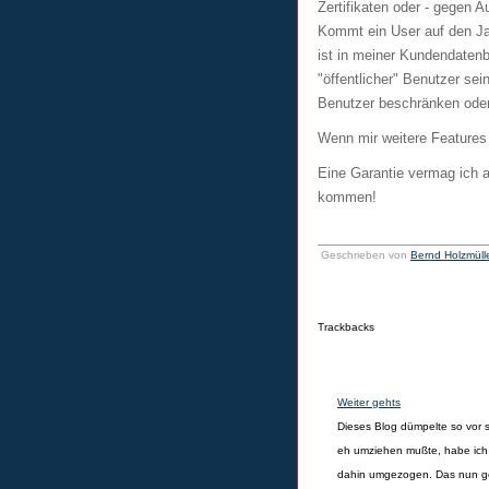
Zertifikaten oder - gegen A
Kommt ein User auf den Ja
ist in meiner Kundendatenb
"öffentlicher" Benutzer sei
Benutzer beschränken oder 
Wenn mir weitere Features e
Eine Garantie vermag ich a
kommen!
Geschrieben von
Bernd Holzmüll
Trackbacks
Weiter gehts
Dieses Blog dümpelte so vor 
eh umziehen mußte, habe ic
dahin umgezogen. Das nun g