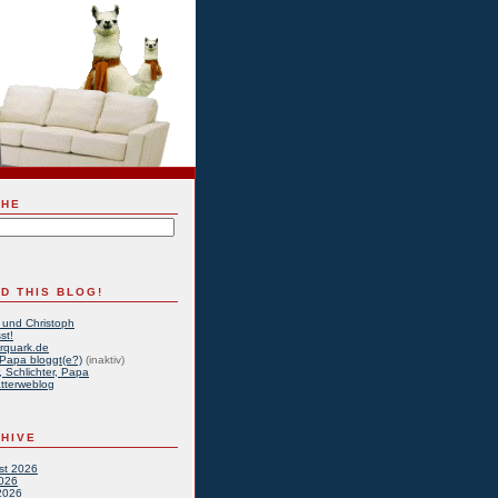
CHE
D THIS BLOG!
 und Christoph
st!
rquark.de
Papa bloggt(e?)
(inaktiv)
, Schlichter, Papa
tterweblog
HIVE
st 2026
2026
2026