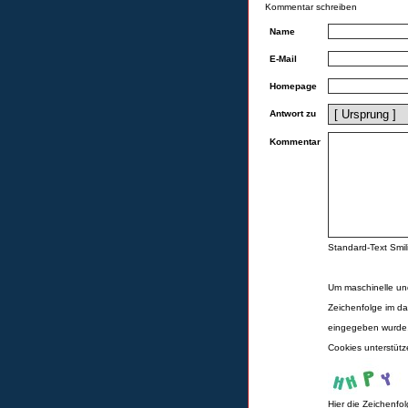
Kommentar schreiben
Name
E-Mail
Homepage
Antwort zu
Kommentar
Standard-Text Smili
Um maschinelle un
Zeichenfolge im da
eingegeben wurde,
Cookies unterstüt
Hier die Zeichenfo