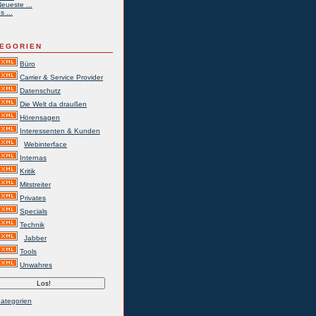
eueste ...
s ...
EGORIEN
Büro
Carrier & Service Provider
Datenschutz
Die Welt da draußen
Hörensagen
Interessenten & Kunden
Webinterface
Internas
Kritik
Mitstreiter
Privates
Specials
Technik
Jabber
Tools
Unwahres
Kategorien