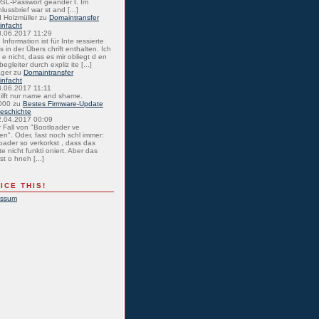
SL-Passwort geänder t. Im
lussbrief war st and [...]
 Holzmüller
zu
Domaintransfer
einfacht
8.06.2017 11:29
Information ist für Inte ressierte
s in der Übers chrift enthalten. Ich
 e nicht, dass es mir obliegt d en
egleiter durch expliz ite [...]
ager
zu
Domaintransfer
einfacht
8.06.2017 11:11
hilft nur name and shame.
000
zu
Bestes Firmware-Update
eschichte
2.04.2017 00:09
r Fall von "Bootloader ve
en". Oder, fast noch schl immer:
oader so verkorkst , dass das
e nicht funkti oniert. Aber das
st o hneh [...]
ICE THIS!
essum