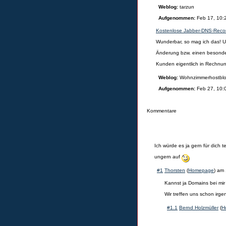
Weblog:
tarzun
Aufgenommen:
Feb 17, 10:
Kostenlose Jabber-DNS-Reco
Wunderbar, so mag ich das! 
Änderung bzw. einen besondere
Kunden eigentlich in Rechnun
Weblog:
Wohnzimmerhostblo
Aufgenommen:
Feb 27, 10:
Kommentare
Ich würde es ja gern für dich t
ungern auf
#1
Thorsten
(
Homepage
) am
Kannst ja Domains bei mi
Wir treffen uns schon irgen
#1.1
Bernd Holzmüller
(
H