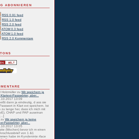
G ABONNIEREN
RSS 0.91 feed
RSS 1.0 feed
RSS 2.0 feed
ATOM 0.3 feed
ATOM 1.0 feed
RSS 2.0 Kommentare
TTONS
MMENTARE
 Holzmüller
zu
Wir speichern ja
 Klartext-Passwörter, aber...
0.10.2017 13:09
eißt dann ja eindeutig, d ass sie
Passwort in Klart ext speichern. Ist
 zu lange her, dass ich mich mit
oE), CHAP und PAP auseinan
...]
zu
Wir speichern ja keine
ext-Passwörter, aber...
0.10.2017 13:05
atte (Wochen) bevor ich m einen
nschlussbrief von 1 &1
mmen habe im Kundeninte rface