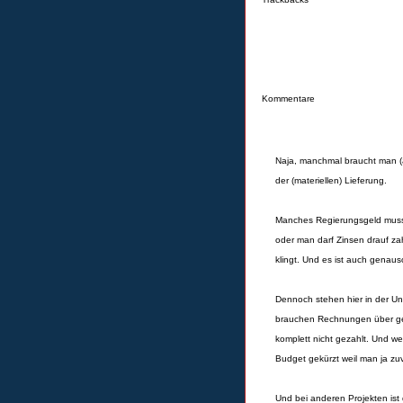
Kommentare
Naja, manchmal braucht man (a
der (materiellen) Lieferung.
Manches Regierungsgeld muss n
oder man darf Zinsen drauf zah
klingt. Und es ist auch genaus
Dennoch stehen hier in der Un
brauchen Rechnungen über gen
komplett nicht gezahlt. Und we
Budget gekürzt weil man ja zuvi
Und bei anderen Projekten is