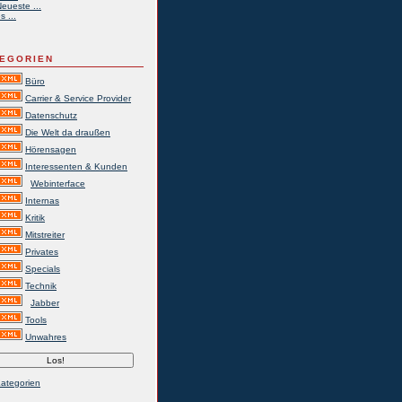
eueste ...
s ...
EGORIEN
Büro
Carrier & Service Provider
Datenschutz
Die Welt da draußen
Hörensagen
Interessenten & Kunden
Webinterface
Internas
Kritik
Mitstreiter
Privates
Specials
Technik
Jabber
Tools
Unwahres
Kategorien