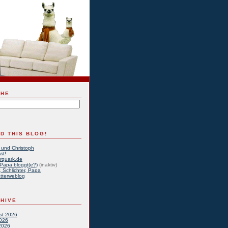
CHE
D THIS BLOG!
 und Christoph
st!
rquark.de
Papa bloggt(e?)
(inaktiv)
, Schlichter, Papa
tterweblog
HIVE
st 2026
2026
2026