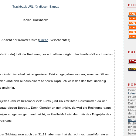
BLO
Trackback-URL für diesen Eintrag
Keine Trackbacks
Ansicht der Kommentare: (
Linear
| Verschachtelt)
BU
ls Kunde) halt die Rechnung so schnell wie möglich. Im Zweifelsfall auch mal vor
ämlich innerhalb einer gewissen Frist ausgegeben werden, sonst verfällt es
len (natürlich nur aus einem anderen Topf). Ich weiß das das total unsinnig
KO
o unsinnig.
Bernd
keine
Fr, 2
Das h
i jedes Jahr im Dezember viele Profs (und Co.) mit ihren Restsummen da und
Dein 
schon
au diesen Betrag... Denn überziehen geht nicht, da wird die Rechnung dann
PPP(
derg [
niger ausgeben geht auch nicht, im Zweifelsfall wird dann für das Folgejahr das
Malte
Klart
el hatte...
Fr, 2
Ich h
DSL-A
beko
t der Stichtag zwar auch der 31.12. aber man hat danach noch zwei Monate um