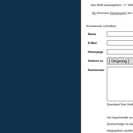
das Geld auszugeben. => Verla
#1
Arnonym
(
Homepage
) am
Kommentar schreiben
Name
E-Mail
Homepage
Antwort zu
Kommentar
Standard-Text Smili
Um maschinelle un
Zeichenfolge im da
eingegeben wurde,