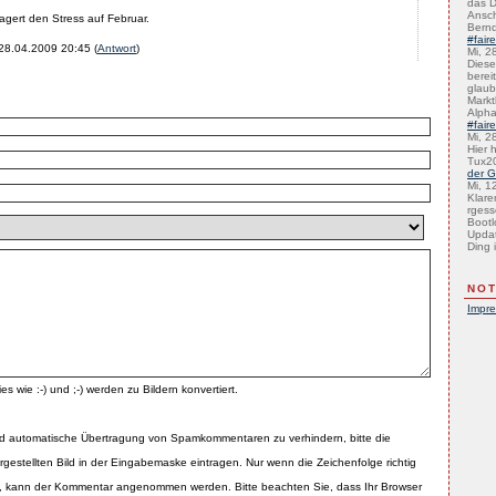
das D
Ansch
gert den Stress auf Februar.
Bernd
#fair
28.04.2009 20:45
(
Antwort
)
Mi, 2
Diese 
bereit
glaub
Marktb
Alph
#fair
Mi, 2
Hier 
Tux2
der G
Mi, 1
Klare
rgess
Bootl
Updat
Ding i
NOT
Impr
es wie :-) und ;-) werden zu Bildern konvertiert.
d automatische Übertragung von Spamkommentaren zu verhindern, bitte die
rgestellten Bild in der Eingabemaske eintragen. Nur wenn die Zeichenfolge richtig
 kann der Kommentar angenommen werden. Bitte beachten Sie, dass Ihr Browser