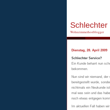
Schlechter
Wohnzimmerhostblogger
Dienstag, 28. April 2009
Schlechter Service?
Ein Kunde beharrt nun sch
bekommen.
Nun sind wir niemand, der 
bereitgestellt wurde, sond
nichtmals ein Neukunde ist
mal was sein und das haben
noch etwas entgegen kom
Im aktuellen Fall haben w