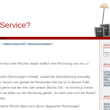
 Service?
<
Jabber-Präsenz API
|
Überzeugungsarbeit
>
SU
on fast zwei Wochen darauf endlich eine Rechnung von uns zu
REA
Linux
Pssss
sofort Rechnungen schreibt, sobald die Dienstleistung erstmalig
mage
Mein 
ern lassen uns gerade bei Neukunden (wo bei es in diesem Falle
Löser
Besta
) gerne mal die eine oder andere Woche Zeit - es könnte ja immer
 wir lieber vor der Rechnung geklärt. So kann man sich bei Bedarf
ARC
men.
Augu
ir letzte Woche dann noch davon abgesehen Rechnungen
Juli 
Juni 