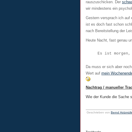
rauszuschicken. Der
schwa
wir mindestens ein psycho
Gestern versprach ich auf
ist es doch fast schon sc
nach Bereitstellung der Le
Heute Nacht, fast genau u
Es ist morgen,
Da muss er sich aber noch 
Wert auf
mein Wochenend
Nachtrag / manueller Tra
Wie der Kunde die Sache 
Geschrieben von
Bernd Holzmüll
Trackbacks