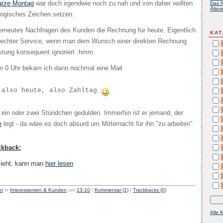
rze Montag
war doch irgendwie noch zu nah und von daher wollten
Das N
Ältere
logisches Zeichen setzen.
 erneutes Nachfragen des Kunden die Rechnung für heute. Eigentlich
KAT
hlechter Service, wenn man dem Wunsch einer direkten Rechnung
istung konsequent ignoriert :hmm:
m 0 Uhr bekam ich dann nochmal eine Mail
 also heute, also Zahltag
ein oder zwei Stündchen gedulden. Immerhin ist er jemand, der
e
legt - da wäre es doch absurd um Mitternacht für ihn "zu arbeiten"
ckback:
sieht, kann man
hier lesen
er
in
Interessenten & Kunden
um
13:10
|
Kommentar (1)
|
Trackbacks (0)
Alle 