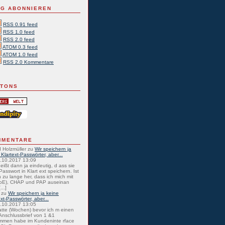
G ABONNIEREN
RSS 0.91 feed
RSS 1.0 feed
RSS 2.0 feed
ATOM 0.3 feed
ATOM 1.0 feed
RSS 2.0 Kommentare
TTONS
MMENTARE
 Holzmüller
zu
Wir speichern ja
 Klartext-Passwörter, aber...
0.10.2017 13:09
eißt dann ja eindeutig, d ass sie
Passwort in Klart ext speichern. Ist
 zu lange her, dass ich mich mit
oE), CHAP und PAP auseinan
...]
zu
Wir speichern ja keine
ext-Passwörter, aber...
0.10.2017 13:05
atte (Wochen) bevor ich m einen
nschlussbrief von 1 &1
mmen habe im Kundeninte rface