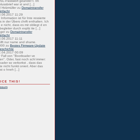
SL-Passwort geänder t. Im
lussbrief war st and [...]
 Holzmüller
zu
Domaintransfer
einfacht
8.06.2017 11:29
Information ist für Inte ressierte
s in der Übers chrift enthalten. Ich
 e nicht, dass es mir obliegt d en
egleiter durch expliz ite [...]
ager
zu
Domaintransfer
einfacht
8.06.2017 11:11
hilft nur name and shame.
000
zu
Bestes Firmware-Update
eschichte
2.04.2017 00:09
r Fall von "Bootloader ve
en". Oder, fast noch schl immer:
oader so verkorkst , dass das
e nicht funkti oniert. Aber das
st o hneh [...]
ICE THIS!
essum