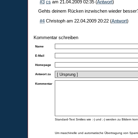
#3
cs
am
21.04.2009 02:35
(
Antwort
)
Gehts deinem Rücken inzwischen wieder besse
#4
Christoph
am
22.04.2009 20:22
(
Antwort
)
Kommentar schreiben
Name
E-Mail
Homepage
Antwort zu
Kommentar
Standard-Text Smilies wie :-) und ;-) werden zu Bildern konv
Um maschinelle und automatische Übertragung von Spamk