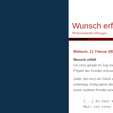
Wunsch erfü
Wohnzimmerhostblogger
Mittwoch, 13. Februar 20
Wunsch erfüllt
Ich sitze gerade im Zug u
Projekt des Kunden mitzuw
Jeder, der mich ein Stück 
unterwegs richtig gerne ar
einem anderen Kunden eine
[...] Du hast 
Mail von einer