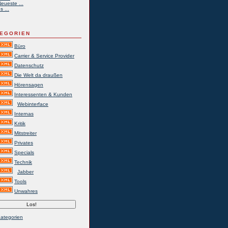
eueste ...
s ...
EGORIEN
Büro
Carrier & Service Provider
Datenschutz
Die Welt da draußen
Hörensagen
Interessenten & Kunden
Webinterface
Internas
Kritik
Mitstreiter
Privates
Specials
Technik
Jabber
Tools
Unwahres
Kategorien