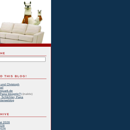
CHE
D THIS BLOG!
 und Christoph
st!
rquark.de
Papa bloggt(e?)
(inaktiv)
, Schlichter, Papa
tterweblog
HIVE
st 2026
2026
2026