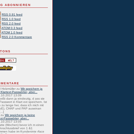
G ABONNIEREN
RSS 0.91 feed
RSS 1.0 feed
RSS 2.0 feed
ATOM 0.3 feed
ATOM 1.0 feed
RSS 2.0 Kommentare
TTONS
MMENTARE
 Holzmüller
zu
Wir speichern ja
 Klartext-Passwörter, aber...
0.10.2017 13:09
eißt dann ja eindeutig, d ass sie
Passwort in Klart ext speichern. Ist
 zu lange her, dass ich mich mit
oE), CHAP und PAP auseinan
...]
zu
Wir speichern ja keine
ext-Passwörter, aber...
0.10.2017 13:05
atte (Wochen) bevor ich m einen
nschlussbrief von 1 &1
mmen habe im Kundeninte rface