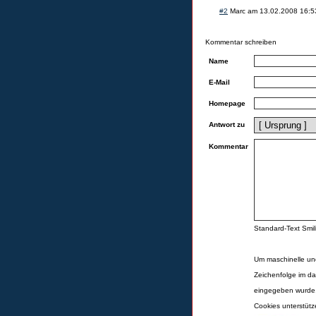
#2
Marc
am
13.02.2008 16:5
Kommentar schreiben
Name
E-Mail
Homepage
Antwort zu
Kommentar
Standard-Text Smili
Um maschinelle un
Zeichenfolge im da
eingegeben wurde,
Cookies unterstüt