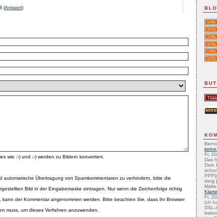
3
(
Antwort
)
BLO
BU
KO
Bernd
keine
Fr, 2
es wie :-) und ;-) werden zu Bildern konvertiert.
Das h
Dein 
schon
PPP(
d automatische Übertragung von Spamkommentaren zu verhindern, bitte die
derg [
Malte
rgestellten Bild in der Eingabemaske eintragen. Nur wenn die Zeichenfolge richtig
Klart
Fr, 2
 kann der Kommentar angenommen werden. Bitte beachten Sie, dass Ihr Browser
Ich h
DSL-A
zen muss, um dieses Verfahren anzuwenden.
beko