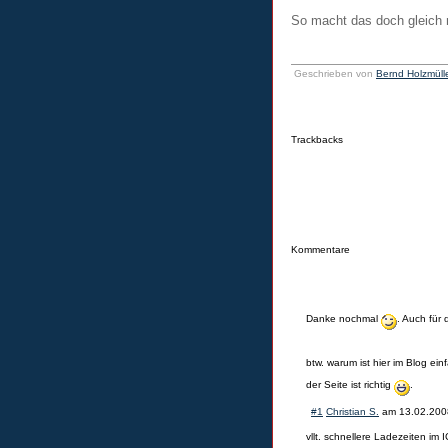
So macht das doch gleich 
Geschrieben von
Bernd Holzmüll
Trackbacks
Kommentare
Danke nochmal
. Auch für
btw. warum ist hier im Blog ei
der Seite ist richtig
.
#1
Christian S.
am
13.02.200
vllt. schnellere Ladezeiten im