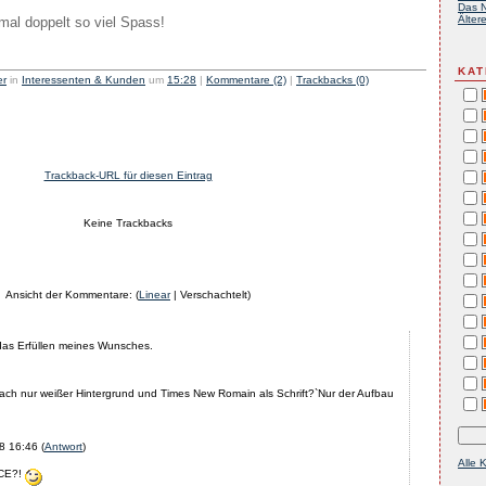
Das N
Ältere
mal doppelt so viel Spass!
KAT
er
in
Interessenten & Kunden
um
15:28
|
Kommentare (2)
|
Trackbacks (0)
Trackback-URL für diesen Eintrag
Keine Trackbacks
Ansicht der Kommentare: (
Linear
| Verschachtelt)
 das Erfüllen meines Wunsches.
nfach nur weißer Hintergrund und Times New Romain als Schrift?`Nur der Aufbau
8 16:46
(
Antwort
)
Alle 
 ICE?!