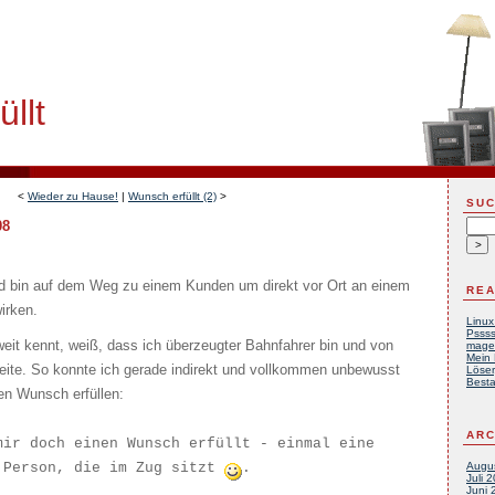
llt
<
Wieder zu Hause!
|
Wunsch erfüllt (2)
>
SU
08
nd bin auf dem Weg zu einem Kunden um direkt vor Ort an einem
REA
irken.
Linux
Pssss
weit kennt, weiß, dass ich überzeugter Bahnfahrer bin und von
mage
Mein 
beite. So konnte ich gerade indirekt und vollkommen unbewusst
Löser
Besta
n Wunsch erfüllen:
ARC
mir doch einen Wunsch erfüllt - einmal eine
 Person, die im Zug sitzt
.
Augu
Juli 
Juni 