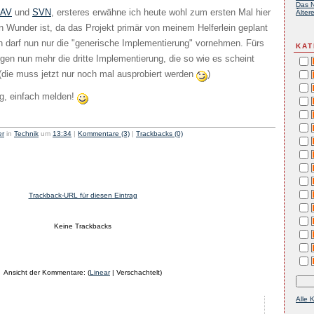
Das N
AV
und
SVN
, ersteres erwähne ich heute wohl zum ersten Mal hier
Ältere
in Wunder ist, da das Projekt primär von meinem Helferlein geplant
h darf nun nur die "generische Implementierung" vornehmen. Fürs
KAT
gen nun mehr die dritte Implementierung, die so wie es scheint
. (die muss jetzt nur noch mal ausprobiert werden
)
g, einfach melden!
er
in
Technik
um
13:34
|
Kommentare (3)
|
Trackbacks (0)
Trackback-URL für diesen Eintrag
Keine Trackbacks
Ansicht der Kommentare: (
Linear
| Verschachtelt)
Alle 