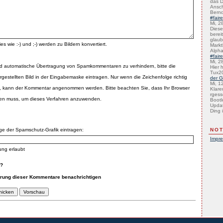
das D
Ansch
Bernd
#fair
Mi, 2
Diese 
bereit
glaub
es wie :-) und ;-) werden zu Bildern konvertiert.
Marktb
Alph
#fair
Mi, 2
d automatische Übertragung von Spamkommentaren zu verhindern, bitte die
Hier 
Tux2
rgestellten Bild in der Eingabemaske eintragen. Nur wenn die Zeichenfolge richtig
der G
Mi, 1
 kann der Kommentar angenommen werden. Bitte beachten Sie, dass Ihr Browser
Klare
rgess
zen muss, um dieses Verfahren anzuwenden.
Bootl
Updat
Ding i
lge der Spamschutz-Grafik eintragen:
NOT
Impr
ung erlaubt
n?
erung dieser Kommentare benachrichtigen