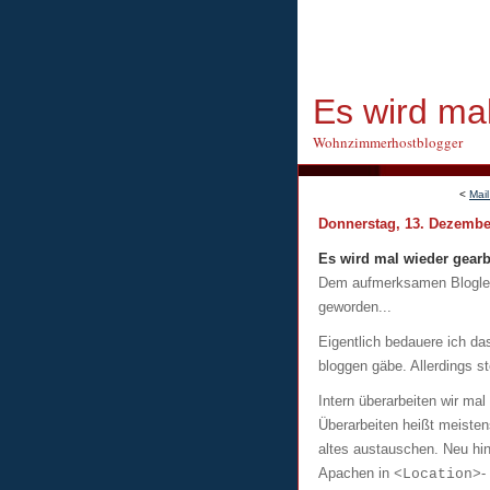
Es wird mal
Wohnzimmerhostblogger
<
Mail
Donnerstag, 13. Dezembe
Es wird mal wieder gearbe
Dem aufmerksamen Bloglese
geworden...
Eigentlich bedauere ich das
bloggen gäbe. Allerdings s
Intern überarbeiten wir ma
Überarbeiten heißt meiste
altes austauschen. Neu hi
Apachen in
-
<Location>