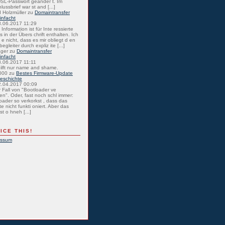
SL-Passwort geänder t. Im
lussbrief war st and [...]
 Holzmüller
zu
Domaintransfer
einfacht
8.06.2017 11:29
Information ist für Inte ressierte
s in der Übers chrift enthalten. Ich
 e nicht, dass es mir obliegt d en
egleiter durch expliz ite [...]
ager
zu
Domaintransfer
einfacht
8.06.2017 11:11
hilft nur name and shame.
000
zu
Bestes Firmware-Update
eschichte
2.04.2017 00:09
r Fall von "Bootloader ve
en". Oder, fast noch schl immer:
oader so verkorkst , dass das
e nicht funkti oniert. Aber das
st o hneh [...]
ICE THIS!
essum