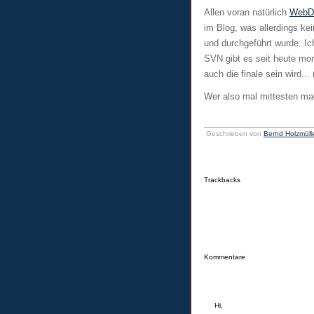
Allen voran natürlich
WebD
im Blog, was allerdings ke
und durchgeführt wurde. Ic
SVN gibt es seit heute mor
auch die finale sein wird..
Wer also mal mittesten ma
Geschrieben von
Bernd Holzmüll
Trackbacks
Kommentare
Hi,