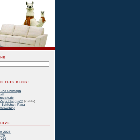
CHE
D THIS BLOG!
 und Christoph
st!
rquark.de
Papa bloggt(e?)
(inaktiv)
, Schlichter, Papa
tterweblog
HIVE
st 2026
2026
2026