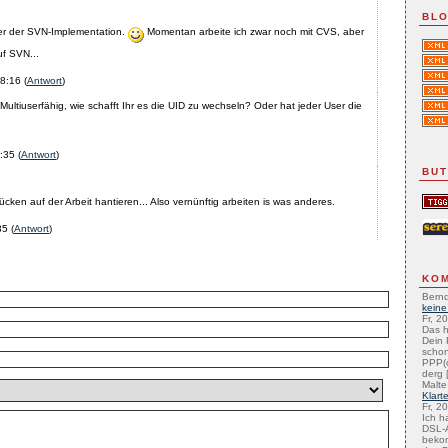
BLO
ster der SVN-Implementation.
Momentan arbeite ich zwar noch mit CVS, aber
uf SVN...
8:16
(
Antwort
)
Multiuserfähig, wie schafft Ihr es die UID zu wechseln? Oder hat jeder User die
:35
(
Antwort
)
BU
ücken auf der Arbeit hantieren... Also vernünftig arbeiten is was anderes.
35
(
Antwort
)
KO
Bernd
keine
Fr, 2
Das h
Dein 
schon
PPP(
derg [
Malte
Klart
Fr, 2
Ich h
DSL-A
beko