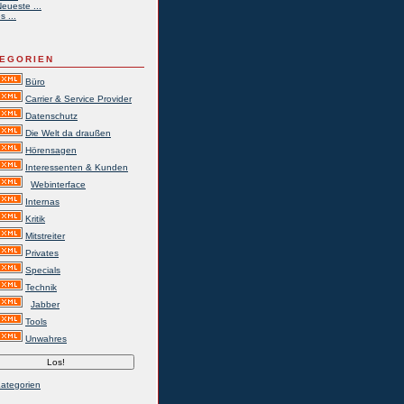
eueste ...
s ...
EGORIEN
Büro
Carrier & Service Provider
Datenschutz
Die Welt da draußen
Hörensagen
Interessenten & Kunden
Webinterface
Internas
Kritik
Mitstreiter
Privates
Specials
Technik
Jabber
Tools
Unwahres
Kategorien