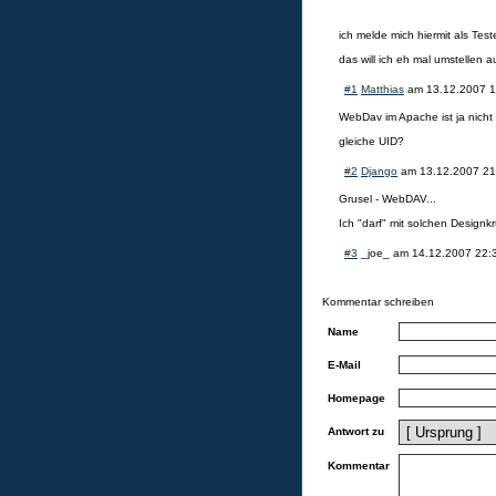
ich melde mich hiermit als Te
das will ich eh mal umstellen a
#1
Matthias
am
13.12.2007 1
WebDav im Apache ist ja nicht 
gleiche UID?
#2
Django
am
13.12.2007 21
Grusel - WebDAV...
Ich "darf" mit solchen Designkr
#3
_joe_
am
14.12.2007 22:
Kommentar schreiben
Name
E-Mail
Homepage
Antwort zu
Kommentar