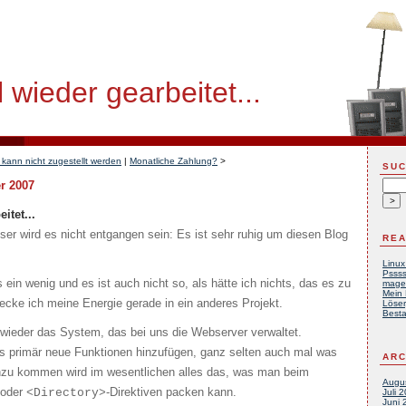
 wieder gearbeitet...
 kann nicht zugestellt werden
|
Monatliche Zahlung?
>
SU
r 2007
itet...
r wird es nicht entgangen sein: Es ist sehr ruhig um diesen Blog
REA
Linux
Pssss
 ein wenig und es ist auch nicht so, als hätte ich nichts, das es zu
mage
Mein 
tecke ich meine Energie gerade in ein anderes Projekt.
Löser
Besta
l wieder das System, das bei uns die Webserver verwaltet.
ns primär neue Funktionen hinzufügen, ganz selten auch mal was
ARC
nzu kommen wird im wesentlichen alles das, was man beim
Augu
 oder
-Direktiven packen kann.
<Directory>
Juli 
Juni 