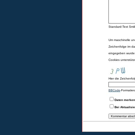
Standard-Text Smili
Um maschinelle un
Zeichenfolge im da
eingegeben wurde,
Cookies unterstüt
Hier die Zeichenfo
BBCode
-Formatier
Daten merke
Bei Aktualisi