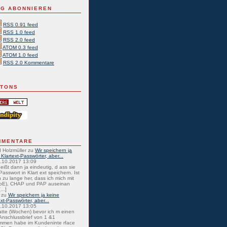
G ABONNIEREN
RSS 0.91 feed
RSS 1.0 feed
RSS 2.0 feed
ATOM 0.3 feed
ATOM 1.0 feed
RSS 2.0 Kommentare
TTONS
MMENTARE
 Holzmüller
zu
Wir speichern ja
 Klartext-Passwörter, aber...
0.10.2017 13:09
eißt dann ja eindeutig, d ass sie
Passwort in Klart ext speichern. Ist
 zu lange her, dass ich mich mit
oE), CHAP und PAP auseinan
...]
zu
Wir speichern ja keine
ext-Passwörter, aber...
0.10.2017 13:05
atte (Wochen) bevor ich m einen
nschlussbrief von 1 &1
mmen habe im Kundeninte rface