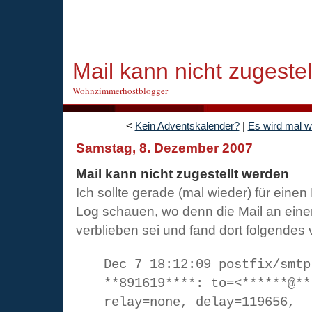
Mail kann nicht zugeste
Wohnzimmerhostblogger
<
Kein Adventskalender?
|
Es wird mal wi
Samstag, 8. Dezember 2007
Mail kann nicht zugestellt werden
Ich sollte gerade (mal wieder) für eine
Log schauen, wo denn die Mail an eine
verblieben sei und fand dort folgendes 
Dec 7 18:12:09 postfix/smtp
**891619****: to=<******@**
relay=none, delay=119656,