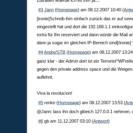
Zutrauen wuerde ich es ihm ja....
#3
Jann
(
Homepage
) am
08.12.2007 10:40
(
Antw
[ironie]Schreib ihm einfach zurück das er auf sei
eingestellt hat und dort die 192.168.1.1 einkonfigur
extra für Ihn reserviert und dann würde die Mail
dann ja sogar im gleichen IP-Bereich sind[/ironie
#4
Andre/STB
(
Homepage
) am
08.12.2007 13:24
ganz klar - der Admin dort ist ein Terrorist^WFrei
gegen den private address space und die Weigeru
auflehnt.
Viva la revolucion!
#5
renke
(
Homepage
) am
08.12.2007 13:53
(
Ant
@Jann: lass ihn doch glöeich 127.0.0.1 nehmen, 
#6
gb
am
11.12.2007 03:10
(
Antwort
)