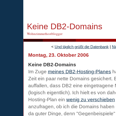
Keine DB2-Domains
Wohnzimmerhostblogger
<
Und täglich grüßt die Datenbank
|
Ni
Montag, 23. Oktober 2006
Keine DB2-Domains
Im Zuge
meines DB2-Hosting-Planes
ha
Zeit ein paar nette Domains gesichert. 
auffallen, dass DB2 eine eingetragene 
(logisch eigentlich). Ich hielt es von d
Hosting-Plan ein
wenig zu verschieben
anzufragen, ob ich die Domains haben d
da guter Dinge, denn "Gegenbeispiele"