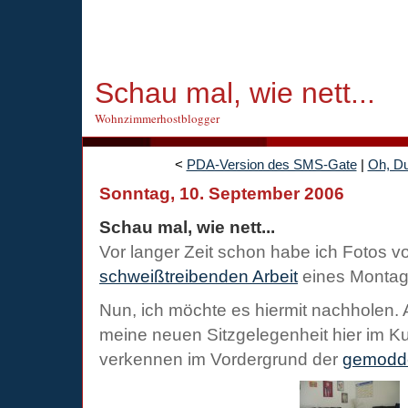
Schau mal, wie nett...
Wohnzimmerhostblogger
<
PDA-Version des SMS-Gate
|
Oh, Du
Sonntag, 10. September 2006
Schau mal, wie nett...
Vor langer Zeit schon habe ich Fotos 
schweißtreibenden Arbeit
eines Monta
Nun, ich möchte es hiermit nachholen. 
meine neuen Sitzgelegenheit hier im K
verkennen im Vordergrund der
gemodd