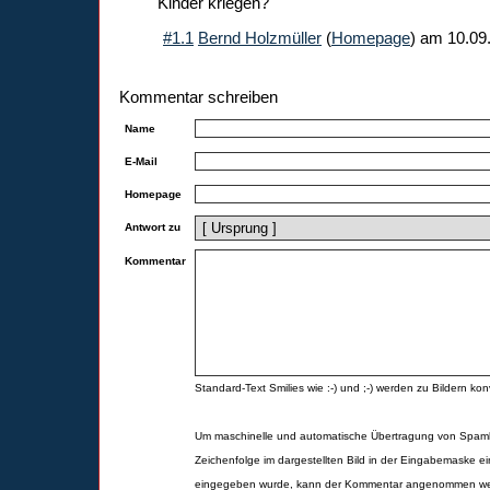
Kinder kriegen?
#1.1
Bernd Holzmüller
(
Homepage
) am
10.09
Kommentar schreiben
Name
E-Mail
Homepage
Antwort zu
Kommentar
Standard-Text Smilies wie :-) und ;-) werden zu Bildern konv
Um maschinelle und automatische Übertragung von Spamk
Zeichenfolge im dargestellten Bild in der Eingabemaske ei
eingegeben wurde, kann der Kommentar angenommen werd