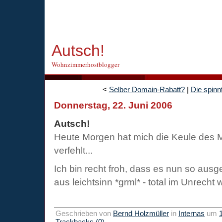
Autsch!
Wohnzimmerhostblogger
<
Selber Domain-Rabatt?
|
Die spinn
Donnerstag, 22. Juni 2006
Autsch!
Heute Morgen hat mich die Keule des 
verfehlt...
Ich bin recht froh, dass es nun so ausg
aus leichtsinn *grml* - total im Unrecht
Geschrieben von
Bernd Holzmüller
in
Internas
um
Trackbacks (0)