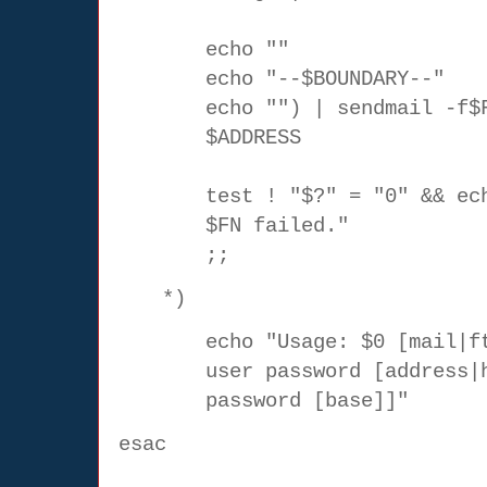
echo ""
echo "--$BOUNDARY--"
echo ""
) | sendmail -f$
$ADDRESS
test ! "$?" = "0" && ec
$FN failed."
;;
*)
echo "Usage: $0 [mail|f
user password [address|
password [base]]"
esac