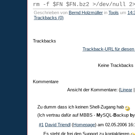
rm -f $FN $FN.bz2 >/dev/null 2
Geschrieben von
Bernd Holzmüller
in
Tools
um
14:
Trackbacks (0)
Trackbacks
Trackback-URL für diesen 
Keine Trackbacks
Kommentare
Ansicht der Kommentare: (
Linear
|
Zu dumm dass ich keinen Shell-Zugang hab
(Ich vertrau dafür auf MBBS -
M
ySQL-
B
ackup
b
#1
David Triendl
(
Homepage
) am
02.05.2006 16:
Es steht dir frei den Support zu kontaktieren