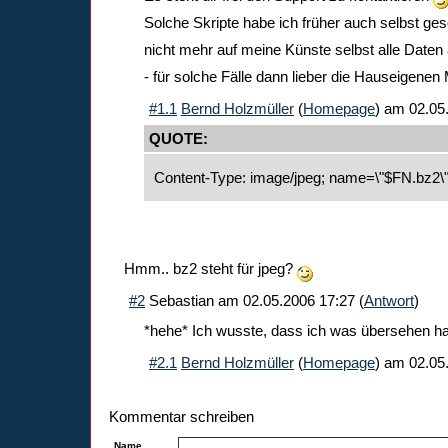
Solche Skripte habe ich früher auch selbst ges
nicht mehr auf meine Künste selbst alle Date
- für solche Fälle dann lieber die Hauseigenen 
#1.1
Bernd Holzmüller
(
Homepage
) am
02.05
QUOTE:
Content-Type: image/jpeg; name=\"$FN.bz2\
Hmm.. bz2 steht für jpeg?
#2
Sebastian
am
02.05.2006 17:27
(
Antwort
)
*hehe* Ich wusste, dass ich was übersehen ha
#2.1
Bernd Holzmüller
(
Homepage
) am
02.05
Kommentar schreiben
Name