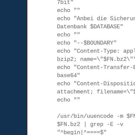
7bit"
echo ""
echo "Anbei die Sicheru
Datenbank $DATABASE"
echo ""
echo "--$BOUNDARY"
echo "Content-Type: app
bzip2; name=\"$FN.bz2\"
echo "Content-Transfer-
base64"
echo "Content-Dispositi
attachment; filename=\"
echo ""
/usr/bin/uuencode -m $F
$FN.bz2 | grep -E -v
"^begin|^====$"