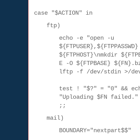
case "$ACTION" in
ftp)
echo -e "open -u
${FTPUSER},${FTPPASSWD}
${FTPHOST}\nmkdir ${FTP
E -O ${FTPBASE} ${FN}.b
lftp -f /dev/stdin >/de
test ! "$?" = "0" && ec
"Uploading $FN failed."
;;
mail)
BOUNDARY="nextpart$$"