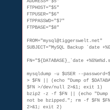
ADDRESS="$5"
FTPHOST="$5"
FTPUSER="$6"
FTPPASSWD="$7"
FTPBASE="$8"
FROM="mysql@tiggerswelt.net"
SUBJECT="MySQL Backup `date +%
FN="${DATABASE}_`date +%G%m%d.
mysqldump -u $USER --password=
> $FN || (echo "Dump of $DATAB
$FN >/dev/null 2>&1; exit 1)
bzip2 -z -f $FN || (echo "Dump
not be bzipped."; rm -f $FN $F
2>&1; exit 2)