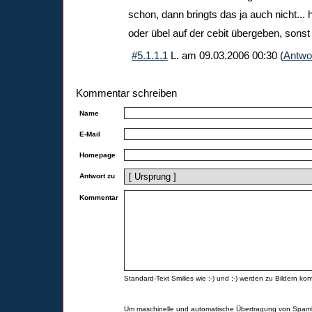
schon, dann bringts das ja auch nicht..
oder übel auf der cebit übergeben, sonst 
#5.1.1.1
L.
am
09.03.2006 00:30
(
Antwo
Kommentar schreiben
Name
E-Mail
Homepage
Antwort zu
Kommentar
Standard-Text Smilies wie :-) und ;-) werden zu Bildern konv
Um maschinelle und automatische Übertragung von Spamk