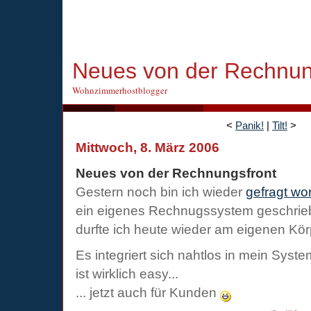
Neues von der Rechnun
Wohnzimmerhostblogger
<
Panik!
|
Tilt!
>
Mittwoch, 8. März 2006
Neues von der Rechnungsfront
Gestern noch bin ich wieder
gefragt wo
ein eigenes Rechnugssystem geschrieb
durfte ich heute wieder am eigenen Kör
Es integriert sich nahtlos in mein Syste
ist wirklich easy...
... jetzt auch für Kunden