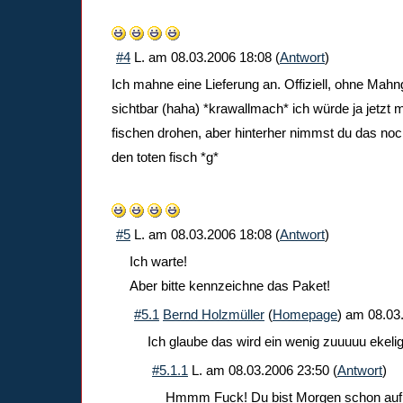
#4
L.
am
08.03.2006 18:08
(
Antwort
)
Ich mahne eine Lieferung an. Offiziell, ohne Mahng
sichtbar (haha) *krawallmach* ich würde ja jetzt 
fischen drohen, aber hinterher nimmst du das noch
den toten fisch *g*
#5
L.
am
08.03.2006 18:08
(
Antwort
)
Ich warte!
Aber bitte kennzeichne das Paket!
#5.1
Bernd Holzmüller
(
Homepage
) am
08.03
Ich glaube das wird ein wenig zuuuuu ekeli
#5.1.1
L.
am
08.03.2006 23:50
(
Antwort
)
Hmmm Fuck! Du bist Morgen schon auf d