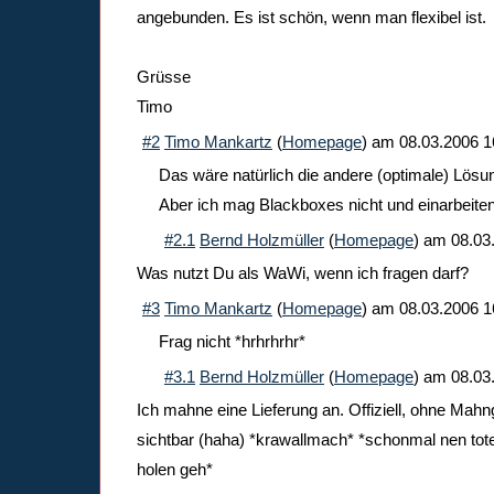
angebunden. Es ist schön, wenn man flexibel ist.
Grüsse
Timo
#2
Timo Mankartz
(
Homepage
) am
08.03.2006 1
Das wäre natürlich die andere (optimale) Lös
Aber ich mag Blackboxes nicht und einarbeiten f
#2.1
Bernd Holzmüller
(
Homepage
) am
08.03
Was nutzt Du als WaWi, wenn ich fragen darf?
#3
Timo Mankartz
(
Homepage
) am
08.03.2006 1
Frag nicht *hrhrhrhr*
#3.1
Bernd Holzmüller
(
Homepage
) am
08.03
Ich mahne eine Lieferung an. Offiziell, ohne Mahng
sichtbar (haha) *krawallmach* *schonmal nen tot
holen geh*