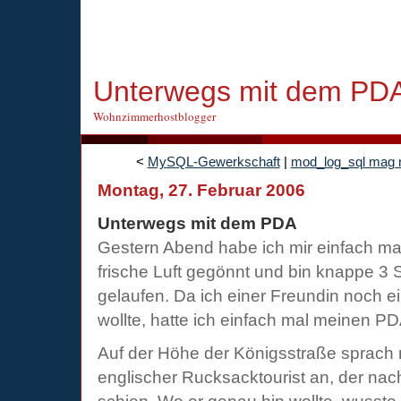
Unterwegs mit dem PD
Wohnzimmerhostblogger
<
MySQL-Gewerkschaft
|
mod_log_sql mag 
Montag, 27. Februar 2006
Unterwegs mit dem PDA
Gestern Abend habe ich mir einfach ma
frische Luft gegönnt und bin knappe 3 
gelaufen. Da ich einer Freundin noch e
wollte, hatte ich einfach mal meinen 
Auf der Höhe der Königsstraße sprach 
englischer Rucksacktourist an, der na