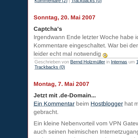
Kommentare (2)
|
Trackbacks (0)
Sonntag, 20. Mai 2007
Captcha's
Irgendwann Ende letzter Woche habe ic
Kommentare eingeschaltet. War bei 
leider echt mal notwendig
Geschrieben von
Bernd Holzmüller
in
Internas
um
Trackbacks (0)
Montag, 7. Mai 2007
Jetzt mit .de-Domain...
Ein Kommentar
beim
Hostblogger
hat m
gebracht.
Ein kleine Nebenvorteil vom VPN Gatewa
auch seinen heimischen Internetzugang