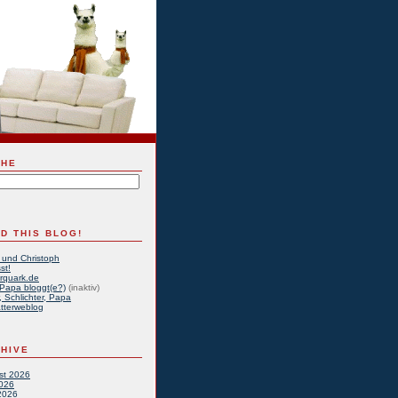
CHE
D THIS BLOG!
 und Christoph
st!
rquark.de
Papa bloggt(e?)
(inaktiv)
, Schlichter, Papa
tterweblog
HIVE
st 2026
2026
2026