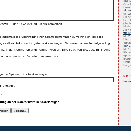
das D
Ansch
Bernd
#fair
Mi, 2
Diese 
bereit
glaub
es wie :-) und ;-) werden zu Bildern konvertiert.
Marktb
Alph
#fair
Mi, 2
d automatische Übertragung von Spamkommentaren zu verhindern, bitte die
Hier 
Tux2
rgestellten Bild in der Eingabemaske eintragen. Nur wenn die Zeichenfolge richtig
der G
Mi, 1
 kann der Kommentar angenommen werden. Bitte beachten Sie, dass Ihr Browser
Klare
rgess
zen muss, um dieses Verfahren anzuwenden.
Bootl
Updat
Ding i
lge der Spamschutz-Grafik eintragen:
NOT
Impr
ung erlaubt
n?
erung dieser Kommentare benachrichtigen