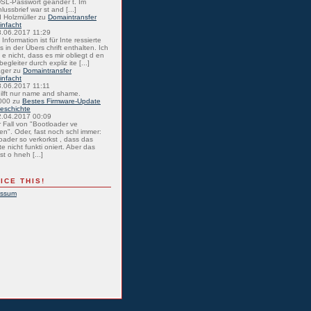
SL-Passwort geänder t. Im
lussbrief war st and [...]
 Holzmüller
zu
Domaintransfer
einfacht
8.06.2017 11:29
Information ist für Inte ressierte
s in der Übers chrift enthalten. Ich
 e nicht, dass es mir obliegt d en
egleiter durch expliz ite [...]
ager
zu
Domaintransfer
einfacht
8.06.2017 11:11
hilft nur name and shame.
000
zu
Bestes Firmware-Update
eschichte
2.04.2017 00:09
r Fall von "Bootloader ve
en". Oder, fast noch schl immer:
oader so verkorkst , dass das
e nicht funkti oniert. Aber das
st o hneh [...]
ICE THIS!
essum