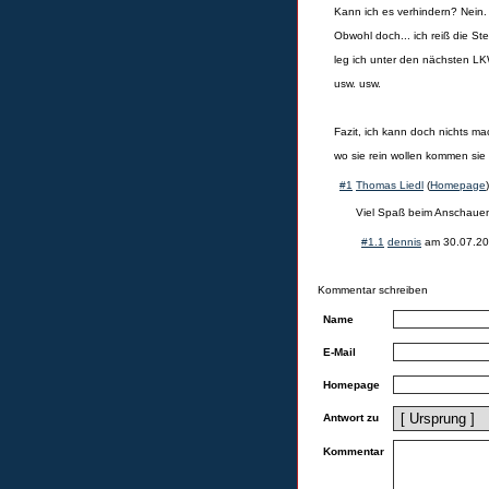
Kann ich es verhindern? Nein.
Obwohl doch... ich reiß die S
leg ich unter den nächsten LK
usw. usw.
Fazit, ich kann doch nichts m
wo sie rein wollen kommen sie 
#1
Thomas Liedl
(
Homepage
Viel Spaß beim Anschaue
#1.1
dennis
am
30.07.20
Kommentar schreiben
Name
E-Mail
Homepage
Antwort zu
Kommentar