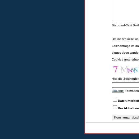
Standard-Text Smili
Um maschinelle un
Zeichenfolge im da
eingegeben wurde,
Cookies unterstüt
Hier die Zeichenfo
BBCode
-Formatier
Daten merke
Bei Aktualisi