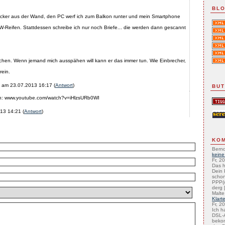
BLO
tecker aus der Wand, den PC werf ich zum Balkon runter und mein Smartphone
W-Reifen. Stattdessen schreibe ich nur noch Briefe... die werden dann gescannt
achen. Wenn jemand mich ausspähen will kann er das immer tun. Wie Einbrecher,
rein.
) am
23.07.2013 16:17
(
Antwort
)
BU
n: www.youtube.com/watch?v=iHlzsURb0WI
13 14:21
(
Antwort
)
KO
Bernd
keine
Fr, 2
Das h
Dein 
schon
PPP(
derg [
Malte
Klart
Fr, 2
Ich h
DSL-A
beko