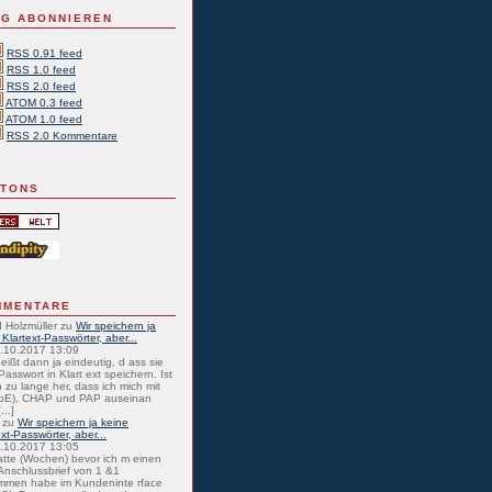
G ABONNIEREN
RSS 0.91 feed
RSS 1.0 feed
RSS 2.0 feed
ATOM 0.3 feed
ATOM 1.0 feed
RSS 2.0 Kommentare
TTONS
MMENTARE
 Holzmüller
zu
Wir speichern ja
 Klartext-Passwörter, aber...
0.10.2017 13:09
eißt dann ja eindeutig, d ass sie
Passwort in Klart ext speichern. Ist
 zu lange her, dass ich mich mit
oE), CHAP und PAP auseinan
...]
zu
Wir speichern ja keine
ext-Passwörter, aber...
0.10.2017 13:05
atte (Wochen) bevor ich m einen
nschlussbrief von 1 &1
mmen habe im Kundeninte rface