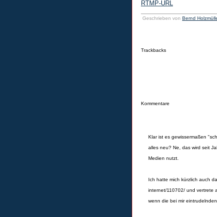
RTMP-URL
Geschrieben von
Bernd Holzmüll
Trackbacks
Kommentare
Klar ist es gewissermaßen "s
alles neu? Ne, das wird seit J
Medien nutzt.
Ich hatte mich kürzlich auch 
internet/110702/ und vertrete
wenn die bei mir eintrudelnden