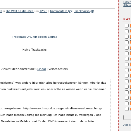
Das N
Ältere
er
in
Die Welt da draußen
um
12:23
|
Kommentare (2)
|
Trackbacks (0)
KAT
Trackback-URL für diesen Eintrag
Keine Trackbacks
Ansicht der Kommentare: (
Linear
| Verschachtelt)
chockierend" was andere über mich alles herausbekommen können. Aber ist das
ahren praktiziert und jeder weiß es - oder sollte es wissen wenn er die modernen
dazu ausgelassen: http://www.nicht-spurlos.de/geheimdienste-ueberwachung-
 auch nach diesem Beitrag die Meinung: Ich habe nichts zu verbergen". Und
 Newsletter im Mail-Account für den BND interessant sind... dann bitte.
Alle 