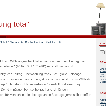
ng total"
"fälscht" Absender bei Mail-Weiterleitung
|
Switch defekt
>
SU
rkt" auf WDR angeschaut habe, kam dort auch ein Beitrag, der
REA
r Internet" (20.07.13, 17:03 ARD) recycelt worden ist.
Linux
Pssss
irgt der Beitrag "Überwachung total? Das große Spionage-
mage
Mein 
l neues, spannend fand ich nur, dass die Journalisten vom WDR die
Löser
Besta
sage "Ich habe nichts zu verbergen" gewählt und einen Tag
 Den 6 minütigen Fernsehbeitrag halte ich für sehr
ARC
rs für Menschen, die eben genannte Aussage gerne selber treffen.
Augu
Juli 
Juni 