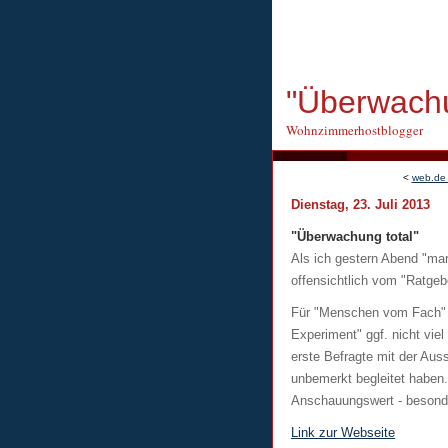
"Überwachu
Wohnzimmerhostblogger
<
web.de 
Dienstag, 23. Juli 2013
"Überwachung total"
Als ich gestern Abend "ma
offensichtlich vom "Ratgebe
Für "Menschen vom Fach" b
Experiment" ggf. nicht vie
erste Befragte mit der Aus
unbemerkt begleitet haben.
Anschauungswert - besonde
Link zur Webseite