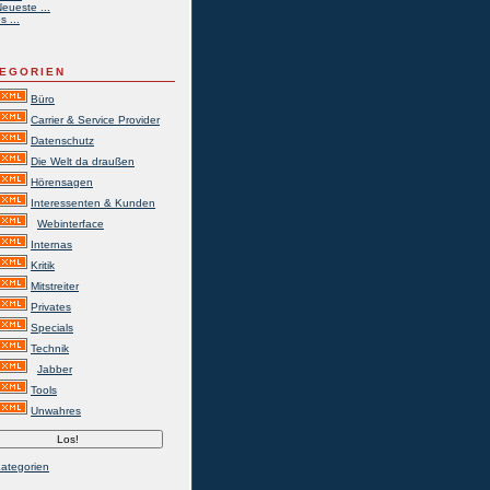
eueste ...
s ...
EGORIEN
Büro
Carrier & Service Provider
Datenschutz
Die Welt da draußen
Hörensagen
Interessenten & Kunden
Webinterface
Internas
Kritik
Mitstreiter
Privates
Specials
Technik
Jabber
Tools
Unwahres
Kategorien