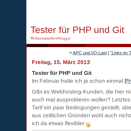
Tester für PHP und Git
Wohnzimmerhostblogger
<
APC und I/O-Last
|
"Links im T
Freitag, 15. März 2013
Tester für PHP und Git
Im Februar hatte ich ja schon einmal
PH
Gibt es Webhosting-Kunden, die hier m
auch mal ausprobieren wollen? Letztes
Tarif ein paar Bedingungen gestellt, a
aus zeitlichen Gründen wohl auch nich
ich da etwas flexibler