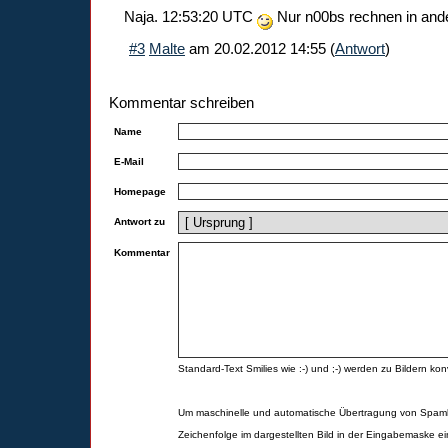
Naja. 12:53:20 UTC
Nur n00bs rechnen in ande
#3
Malte
am
20.02.2012 14:55
(
Antwort
)
Kommentar schreiben
Name
E-Mail
Homepage
Antwort zu
Kommentar
Standard-Text Smilies wie :-) und ;-) werden zu Bildern konv
Um maschinelle und automatische Übertragung von Spamk
Zeichenfolge im dargestellten Bild in der Eingabemaske ei