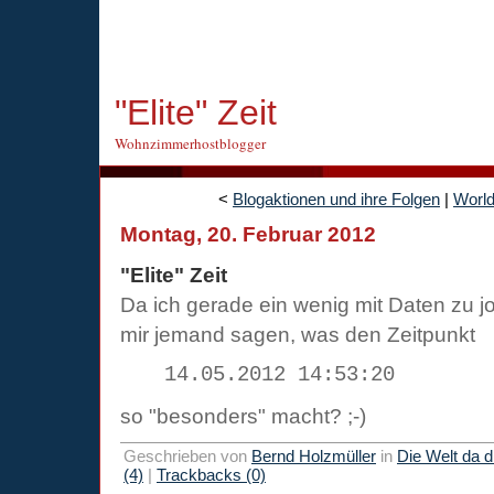
"Elite" Zeit
Wohnzimmerhostblogger
<
Blogaktionen und ihre Folgen
|
World
Montag, 20. Februar 2012
"Elite" Zeit
Da ich gerade ein wenig mit Daten zu jo
mir jemand sagen, was den Zeitpunkt
14.05.2012 14:53:20
so "besonders" macht? ;-)
Geschrieben von
Bernd Holzmüller
in
Die Welt da 
(4)
|
Trackbacks (0)