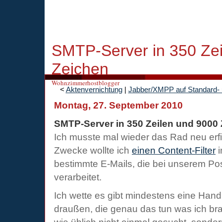
SMTP-Server in 350 Ze
Zeichen
Wohnzimmerhostblogger
<
Aktenvernichtung
|
Jabber/XMPP auf Standard- 
Montag, 27. September 2010
SMTP-Server in 350 Zeilen und 9000
Ich musste mal wieder das Rad neu erfi
Zwecke wollte ich
einen Content-Filter
i
bestimmte E-Mails, die bei unserem Po
verarbeitet.
Ich wette es gibt mindestens eine Han
draußen, die genau das tun was ich bra