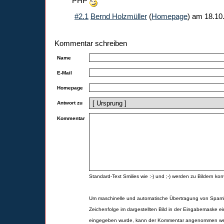
PHP
#2.1
Bernd Holzmüller
(
Homepage
) am
18.10
Kommentar schreiben
Name
E-Mail
Homepage
Antwort zu
Kommentar
Standard-Text Smilies wie :-) und ;-) werden zu Bildern konv
Um maschinelle und automatische Übertragung von Spamk
Zeichenfolge im dargestellten Bild in der Eingabemaske ei
eingegeben wurde, kann der Kommentar angenommen werd