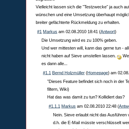
Vielleicht lassen sich die "Testzwecke" ja auch a
wünschen und eine Umsetzung überhaupt möglic
breiter gefächterte Rückmeldung zu erhalten.
#1
Markus
am
02.08.2010 18:41
(
Antwort
)
Die Umsetzung wird es zu 100% geben.
Und wer mittesten will, kann das gerne tun - all
nicht haben auf Sieve umstellen lassen.
Wen
es dann alle...
#1.1
Bernd Holzmüller
(
Homepage
) am
02.08
"Dieses Feature befindet sich noch in der T
filtern, Wiki)
Hat das was damit zu tun? Kollidiert das?
#1.1.1
Markus
am
02.08.2010 22:48
(
Antw
Nein. Sieve erlaubt nicht das Ausführen 
d.h. die E-Mail müsste verschlüsselt we