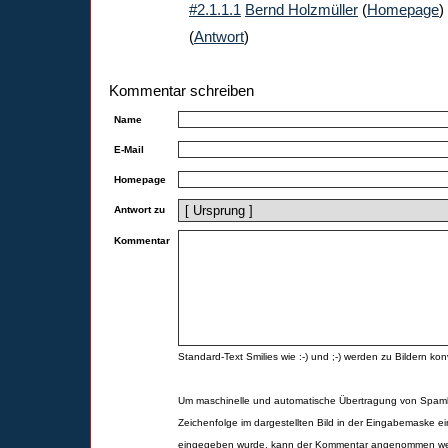
#2.1.1.1
Bernd Holzmüller
(
Homepage
)
(
Antwort
)
Kommentar schreiben
Name
E-Mail
Homepage
Antwort zu
Kommentar
Standard-Text Smilies wie :-) und ;-) werden zu Bildern konv
Um maschinelle und automatische Übertragung von Spamk
Zeichenfolge im dargestellten Bild in der Eingabemaske ei
eingegeben wurde, kann der Kommentar angenommen werd