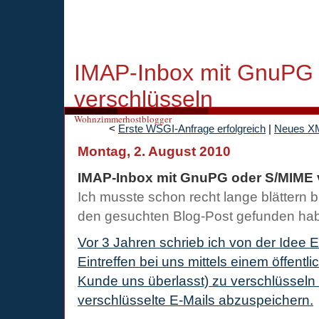
IMAP-Inbox mit GnuPG
verschlüsseln
Wohnzimmerhostblogger
<
Erste WSGI-Anfrage erfolgreich
|
Neues X
Montag, 2. August 2010
IMAP-Inbox mit GnuPG oder S/MIME 
Ich musste schon recht lange blättern b
den gesuchten Blog-Post gefunden ha
Vor 3 Jahren schrieb ich von der Idee E
Eintreffen bei uns mittels einem öffentl
Kunde uns überlasst) zu verschlüsseln
verschlüsselte E-Mails abzuspeichern.