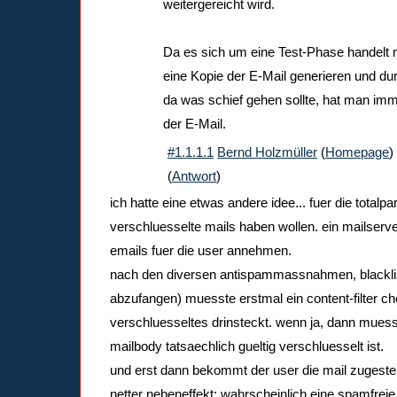
weitergereicht wird.
Da es sich um eine Test-Phase handelt m
eine Kopie der E-Mail generieren und du
da was schief gehen sollte, hat man im
der E-Mail.
#1.1.1.1
Bernd Holzmüller
(
Homepage
)
(
Antwort
)
ich hatte eine etwas andere idee... fuer die totalpa
verschluesselte mails haben wollen. ein mailserve
emails fuer die user annehmen.
nach den diversen antispammassnahmen, blacklist
abzufangen) muesste erstmal ein content-filter 
verschluesseltes drinsteckt. wenn ja, dann muess
mailbody tatsaechlich gueltig verschluesselt ist.
und erst dann bekommt der user die mail zugestell
netter nebeneffekt: wahrscheinlich eine spamfreie