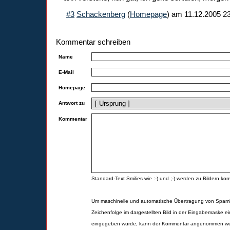
#3
Schackenberg
(
Homepage
) am
11.12.2005 2
Kommentar schreiben
Name
E-Mail
Homepage
Antwort zu
Kommentar
Standard-Text Smilies wie :-) und ;-) werden zu Bildern konv
Um maschinelle und automatische Übertragung von Spamk
Zeichenfolge im dargestellten Bild in der Eingabemaske ei
eingegeben wurde, kann der Kommentar angenommen werd