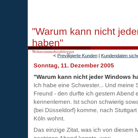
"Warum kann nicht jed
haben"
Wohnzimmerhostblogger
<
Previligierte Kunden
|
Kundendaten siche
Sonntag, 11. Dezember 2005
"Warum kann nicht jeder Windows h
Ich habe eine Schwester... Und meine 
Freund - den durfte ich gestern Abend 
kennenlernen. Ist schon schwierig sow
(bei Düsseldorf) komme, nach Stuttgart
Köln wohnt.
Das einzige Zitat, was ich von diesem