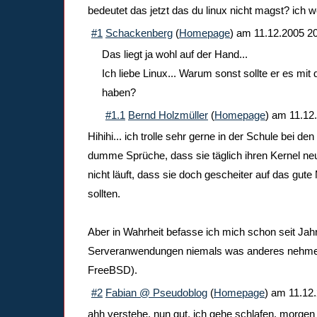
bedeutet das jetzt das du linux nicht magst? ich 
#1
Schackenberg
(
Homepage
) am
11.12.2005 2
Das liegt ja wohl auf der Hand...
Ich liebe Linux... Warum sonst sollte er es mi
haben?
#1.1
Bernd Holzmüller
(
Homepage
) am
11.12
Hihihi... ich trolle sehr gerne in der Schule bei d
dumme Sprüche, dass sie täglich ihren Kernel ne
nicht läuft, dass sie doch gescheiter auf das gut
sollten.
Aber in Wahrheit befasse ich mich schon seit Jah
Serveranwendungen niemals was anderes nehmen
FreeBSD).
#2
Fabian @ Pseudoblog
(
Homepage
) am
11.12
ahh verstehe, nun gut, ich gehe schlafen, morgen