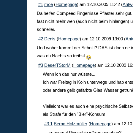
#1
moe
(
Homepage
) am
12.10.2009 11:42
(
Antw
Da helfen Compeed Fingerrisse Pflaster sehr gut
fast nicht mehr weh (auch nicht beim hinlangen) un
schneller.
#2
Denis
(
Homepage
) am
12.10.2009 13:00
(
Ant
Und woher kommt der Schnitt? DAS ist doch ne i
was du Nachts so treibst
#3
DeserTStorM
(
Homepage
) am
12.10.2009 16
Wenn ich das nur wüsste...
Ich war Freitag in Köln unterwegs und hab en
oder andere gelb gefärbte Glas Wasser getrun
Vielleicht war es auch eine psychische Selbst
als Strafe für den "Bier"-Konsum.
#3.1
Bernd Holzmüller
(
Homepage
) am
12.10
schonmal Pinocchio w*xen gesehen?