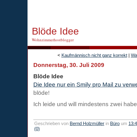
Blöde Idee
Wohnzimmerhostblogger
<
Kaufmännisch nicht ganz korrekt
|
Wa
Donnerstag, 30. Juli 2009
Blöde Idee
Die Idee nur ein Smily pro Mail zu ver
blöde!
Ich leide und will mindestens zwei hab
Geschrieben von
Bernd Holzmüller
in
Büro
um
13:
(0)