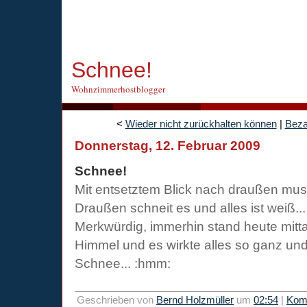
Schnee!
Wohnzimmerhostblogger
<
Wieder nicht zurückhalten können
|
Beza
Donnerstag, 12. Februar 2009
Schnee!
Mit entsetztem Blick nach draußen muss
Draußen schneit es und alles ist weiß...
Merkwürdig, immerhin stand heute mit
Himmel und es wirkte alles so ganz und
Schnee... :hmm:
Geschrieben von
Bernd Holzmüller
um
02:54
|
Kom