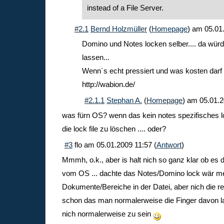
instead of a File Server.
#2.1
Bernd Holzmüller
(
Homepage
) am
05.01
Domino und Notes locken selber.... da würd
lassen...
Wenn´s echt pressiert und was kosten darf 
http://wabion.de/
#2.1.1
Stephan A.
(
Homepage
) am
05.01.2
was fürn OS? wenn das kein notes spezifisches loc
die lock file zu löschen .... oder?
#3
flo
am
05.01.2009 11:57
(
Antwort
)
Mmmh, o.k., aber is halt nich so ganz klar ob es 
vom OS ... dachte das Notes/Domino lock wär meh
Dokumente/Bereiche in der Datei, aber nich die rei
schon das man normalerweise die Finger davon las
nich normalerweise zu sein