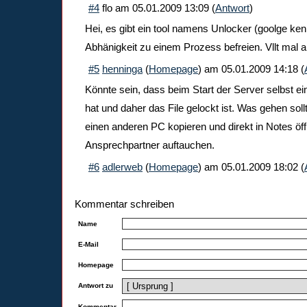
#4
flo
am
05.01.2009 13:09
(
Antwort
)
Hei, es gibt ein tool namens Unlocker (goolge ken
Abhänigkeit zu einem Prozess befreien. Vllt mal
#5
henninga
(
Homepage
) am
05.01.2009 14:18
(
Könnte sein, dass beim Start der Server selbst ei
hat und daher das File gelockt ist. Was gehen so
einen anderen PC kopieren und direkt in Notes öff
Ansprechpartner auftauchen.
#6
adlerweb
(
Homepage
) am
05.01.2009 18:02
(
Kommentar schreiben
Name
E-Mail
Homepage
Antwort zu
Kommentar