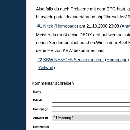
Also falls du auch Probleme mit dem EPG hast, gib
http://vdr-portal.de/board/thread.php?threadid=81
#1
Nitek
(
Homepage
) am
21.10.2008 23:08
(
Antw
Meister du mußt deine DBOX erst auf werkseinst
neuen Sendersuchlauf machen.Wie in dem Brief 
deine HV von KBW bekommen hast!
#2
KBW NE3+4+5 Servicemonteur
(
Homepage
)
(
Antwort
)
Kommentar schreiben
Name
E-Mail
Homepage
Antwort zu
Kommentar