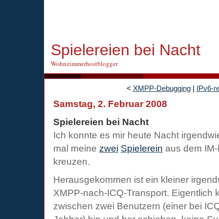
Spielereien bei Nacht
Wohnzimmerhostblogger
<
XMPP-Debugging
|
IPv6-r
Samstag, 2. Februar 2008
Spielereien bei Nacht
Ich konnte es mir heute Nacht irgendwi
mal meine
zwei
Spielerein
aus dem IM-B
kreuzen.
Herausgekommen ist ein kleiner irgendwi
XMPP-nach-ICQ-Transport. Eigentlich k
zwischen zwei Benutzern (einer bei IC