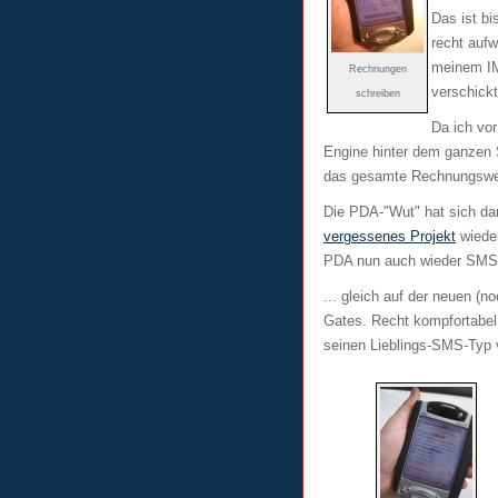
Das ist b
recht aufw
meinem IM
Rechnungen
verschickt
schreiben
Da ich vo
Engine hinter dem ganzen S
das gesamte Rechnungswes
Die PDA-"Wut" hat sich dan
vergessenes Projekt
wieder
PDA nun auch wieder SMS
... gleich auf der neuen (n
Gates. Recht kompfortabel
seinen Lieblings-SMS-Typ 