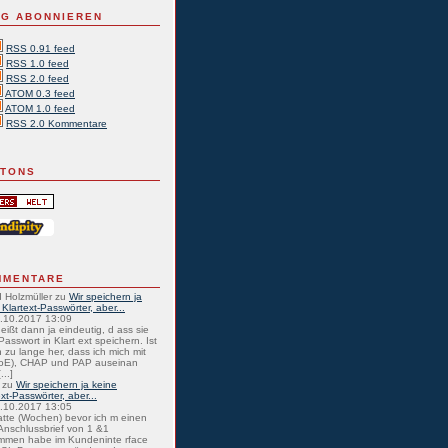
G ABONNIEREN
RSS 0.91 feed
RSS 1.0 feed
RSS 2.0 feed
ATOM 0.3 feed
ATOM 1.0 feed
RSS 2.0 Kommentare
TTONS
MMENTARE
 Holzmüller
zu
Wir speichern ja
 Klartext-Passwörter, aber...
0.10.2017 13:09
eißt dann ja eindeutig, d ass sie
Passwort in Klart ext speichern. Ist
 zu lange her, dass ich mich mit
oE), CHAP und PAP auseinan
...]
zu
Wir speichern ja keine
ext-Passwörter, aber...
0.10.2017 13:05
atte (Wochen) bevor ich m einen
nschlussbrief von 1 &1
mmen habe im Kundeninte rface