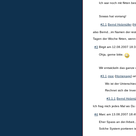
Ich war noch mit flirten be
Sowas hat vorrang!
#2.1
Bernd Holzmüller
(
H
also Bernd...im Namen der res
Tagen der Woche flirten, wen
#3
Birgit
am
12.08.2007 18:3
Ohja, gerne bitte.
Wir entwickeln das ganze 
#3.1
moe
(
Homepage
) 
Wo ist der Unterschi
Rechnet sich die Inves
#3.1.1
Bernd Holzmül
Ich frag mich jedes Mal wo Du
#4
Marc
am
13.08.2007 18:4
Eher Spass an der Arbeit..
Solche System portieren 