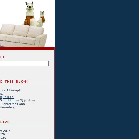
CHE
D THIS BLOG!
 und Christoph
st!
rquark.de
Papa bloggt(e?)
(inaktiv)
, Schlichter, Papa
tterweblog
HIVE
st 2026
2026
2026