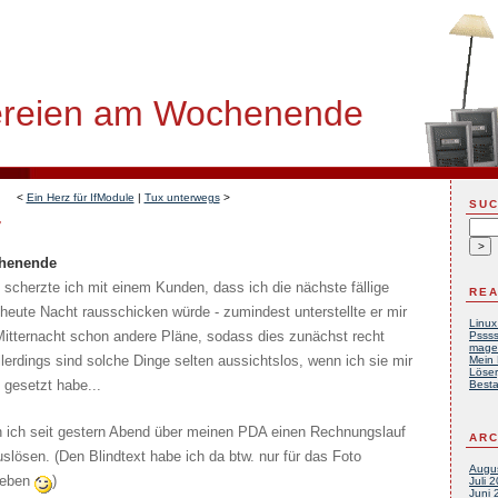
ereien am Wochenende
<
Ein Herz für IfModule
|
Tux unterwegs
>
SU
7
chenende
scherzte ich mit einem Kunden, dass ich die nächste fällige
REA
eute Nacht rausschicken würde - zumindest unterstellte er mir
Linux
r Mitternacht schon andere Pläne, sodass dies zunächst recht
Pssss
mage
lerdings sind solche Dinge selten aussichtslos, wenn ich sie mir
Mein 
Löser
f gesetzt habe...
Besta
nn ich seit gestern Abend über meinen PDA einen Rechnungslauf
ARC
slösen. (Den Blindtext habe ich da btw. nur für das Foto
Augu
ieben
)
Juli 
Juni 