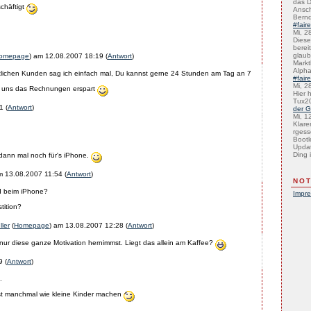
das D
schäftigt
Ansch
Bernd
#fair
Mi, 2
Diese 
bereit
glaub
omepage
) am
12.08.2007 18:19
(
Antwort
)
Marktb
Alph
tlichen Kunden sag ich einfach mal, Du kannst gerne 24 Stunden am Tag an 7
#fair
Mi, 2
n uns das Rechnungen erspart
Hier 
Tux2
1
(
Antwort
)
der G
Mi, 1
Klare
rgess
Bootl
Updat
Ding i
dann mal noch für's iPhone.
am
13.08.2007 11:54
(
Antwort
)
NOT
ed beim iPhone?
Impr
tition?
ler
(
Homepage
) am
13.08.2007 12:28
(
Antwort
)
 nur diese ganze Motivation hernimmst. Liegt das allein am Kaffee?
9
(
Antwort
)
.
ist manchmal wie kleine Kinder machen