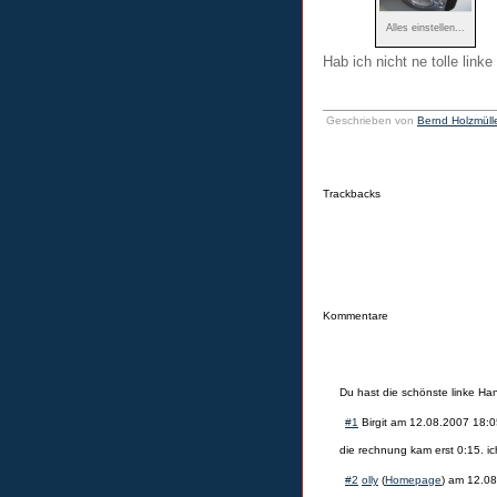
Alles einstellen...
Hab ich nicht ne tolle lin
Geschrieben von
Bernd Holzmüll
Trackbacks
Kommentare
Du hast die schönste linke Ha
#1
Birgit
am
12.08.2007 18:0
die rechnung kam erst 0:15. ic
#2
olly
(
Homepage
) am
12.08