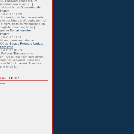
SL-Passwort geänder t. Im
lussbrief war st and [...]
 Holzmüller
zu
Domaintransfer
einfacht
8.06.2017 11:29
Information ist für Inte ressierte
s in der Übers chrift enthalten. Ich
 e nicht, dass es mir obliegt d en
egleiter durch expliz ite [...]
ager
zu
Domaintransfer
einfacht
8.06.2017 11:11
hilft nur name and shame.
000
zu
Bestes Firmware-Update
eschichte
2.04.2017 00:09
r Fall von "Bootloader ve
en". Oder, fast noch schl immer:
oader so verkorkst , dass das
e nicht funkti oniert. Aber das
st o hneh [...]
ICE THIS!
essum