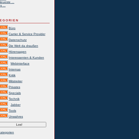
eueste ...
s ...
EGORIEN
Büro
Carrier & Service Provider
Datenschutz
Die Welt da draußen
Hörensagen
Interessenten & Kunden
Webinterface
Internas
Kritik
Mitstreiter
Privates
Specials
Technik
Jabber
Tools
Unwahres
Kategorien