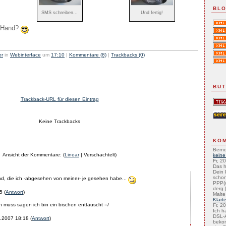
BLO
SMS schreiben...
Und fertig!
ke Hand?
er
in
Webinterface
um
17:10
|
Kommentare (8)
|
Trackbacks (0)
BU
Trackback-URL für diesen Eintrag
Keine Trackbacks
KO
Bernd
Ansicht der Kommentare: (
Linear
| Verschachtelt)
keine
Fr, 2
Das h
Dein 
schon
nd, die ich -abgesehen von meiner- je gesehen habe...
PPP(
derg [
5
(
Antwort
)
Malte
Klart
h muss sagen ich bin ein bischen enttäuscht =/
Fr, 2
Ich h
DSL-A
.2007 18:18
(
Antwort
)
beko