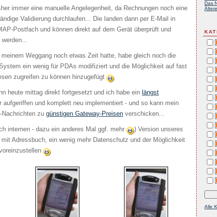
Das N
isher immer eine manuelle Angelegenheit, da Rechnungen noch eine
Ältere
ändige Validierung durchlaufen... Die landen dann per E-Mail in
AP-Postfach und können direkt auf dem Gerät überprüft und
KAT
 werden...
r meinem Weggang noch etwas Zeit hatte, habe gleich noch die
ystem ein wenig für PDAs modifiziert und die Möglichkeit auf fast
en zugreifen zu können hinzugefügt
n heute mittag direkt fortgesetzt und ich habe ein
längst
 aufgeriffen und komplett neu implementiert - und so kann mein
-Nachrichten zu
günstigen Gateway-Preisen
verschicken...
och internen - dazu ein anderes Mal ggf. mehr
) Version unseres
 mit Adressbuch, ein wenig mehr Datenschutz und der Möglichkeit
voreinzustellen
Alle 