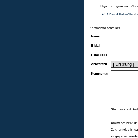
Naja, nicht ganz so... Ab
#4.1
Bernd Holzmüller
(
H
Kommentar schreiben
Name
E-Mail
Homepage
Antwort zu
Kommentar
Standard-Text Smili
Um maschinelle un
Zeichenfolge im da
eingegeben wurde,