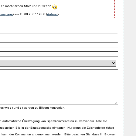
er es macht schon Stolz und zufrieden
omepage
) am
13.08.2007 19:08
(
Antwort
)
es wie :-) und ;-) werden zu Bildern konvertiert.
d automatische Übertragung von Spamkommentaren zu verhindern, bitte die
rgestellten Bild in der Eingabemaske eintragen. Nur wenn die Zeichenfolge richtig
 kann der Kommentar angenommen werden. Bitte beachten Sie, dass Ihr Browser