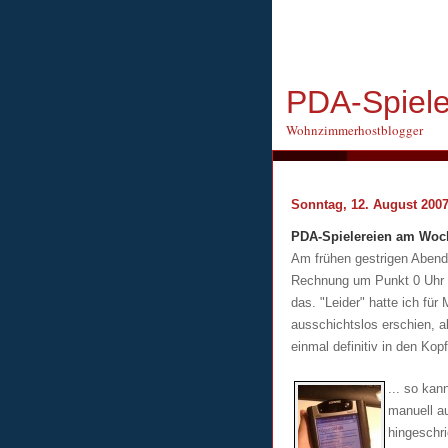
PDA-Spiel
Wohnzimmerhostblogger
Sonntag, 12. August 200
PDA-Spielereien am Wo
Am frühen gestrigen Abend 
Rechnung um Punkt 0 Uhr h
das. "Leider" hatte ich fü
ausschichtslos erschien, al
einmal definitiv in den Kop
... so ka
manuell au
hingeschr