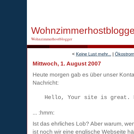
Wohnzimmerhostblogge
Wohnzimmerhostblogger
<
Keine Lust mehr...
|
Ökostrom 
Mittwoch, 1. August 2007
Heute morgen gab es über unser Konta
Nachricht:
Hello, Your site is great. 
... :hmm:
Ist das ehrliches Lob? Aber warum, we
ist noch wir eine englische Webseite hät