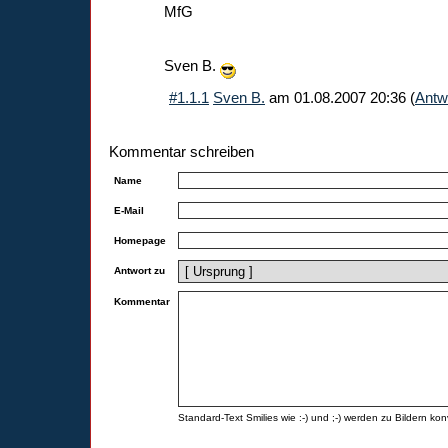
MfG
Sven B.
#1.1.1
Sven B.
am
01.08.2007 20:36
(
Antw
Kommentar schreiben
Name
E-Mail
Homepage
Antwort zu
Kommentar
Standard-Text Smilies wie :-) und ;-) werden zu Bildern konv