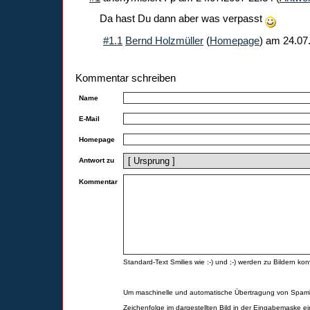
Da hast Du dann aber was verpasst
#1.1
Bernd Holzmüller
(
Homepage
) am
24.07
Kommentar schreiben
Name
E-Mail
Homepage
Antwort zu
Kommentar
Standard-Text Smilies wie :-) und ;-) werden zu Bildern konv
Um maschinelle und automatische Übertragung von Spamk
Zeichenfolge im dargestellten Bild in der Eingabemaske ei