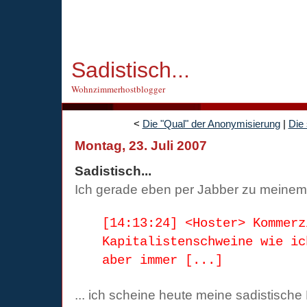
Sadistisch...
Wohnzimmerhostblogger
<
Die "Qual" der Anonymisierung
|
Die 
Montag, 23. Juli 2007
Sadistisch...
Ich gerade eben per Jabber zu meinem 
[14:13:24] <Hoster> Kommerz
Kapitalistenschweine wie ic
aber immer [...]
... ich scheine heute meine sadistisch