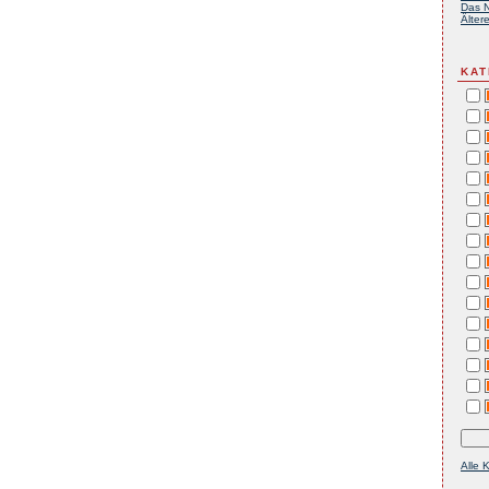
Das N
Ältere
KAT
Alle 