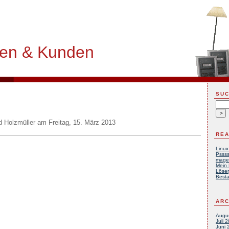
ten & Kunden
SU
d Holzmüller
am
Freitag, 15. März 2013
REA
Linux
Pssss
mage
Mein 
Löser
Besta
ARC
Augu
Juli 
Juni 