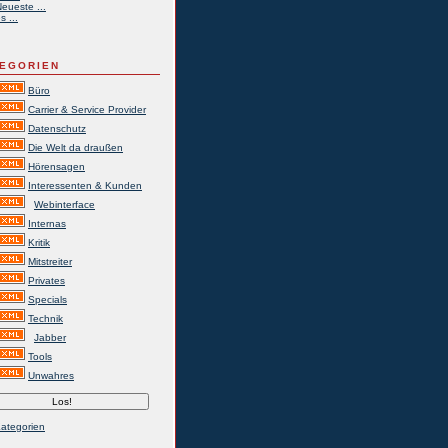
eueste ...
s ...
EGORIEN
Büro
Carrier & Service Provider
Datenschutz
Die Welt da draußen
Hörensagen
Interessenten & Kunden
Webinterface
Internas
Kritik
Mitstreiter
Privates
Specials
Technik
Jabber
Tools
Unwahres
Kategorien