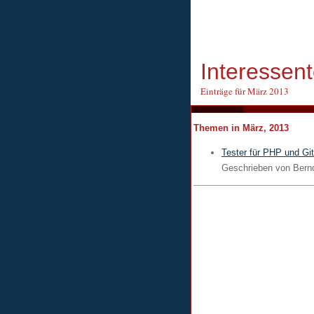
Interessen
Einträge für März 2013
Themen in März, 2013
Tester für PHP und Git
Geschrieben von
Bern