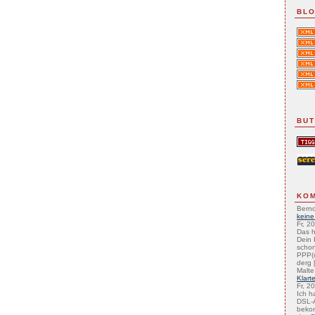
BLO
BU
KO
Bernd
keine
Fr, 2
Das h
Dein 
schon
PPP(
derg [
Malte
Klart
Fr, 2
Ich h
DSL-A
beko