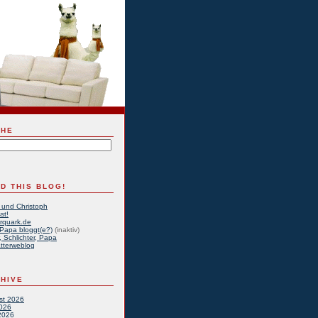
CHE
D THIS BLOG!
 und Christoph
st!
rquark.de
Papa bloggt(e?)
(inaktiv)
, Schlichter, Papa
tterweblog
HIVE
st 2026
2026
2026