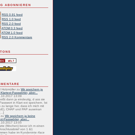
G ABONNIEREN
RSS 0.91 feed
RSS 1.0 feed
RSS 2.0 feed
ATOM 0.3 feed
ATOM 1.0 feed
RSS 2.0 Kommentare
TTONS
MMENTARE
 Holzmüller
zu
Wir speichern ja
 Klartext-Passwörter, aber...
0.10.2017 13:09
eißt dann ja eindeutig, d ass sie
Passwort in Klart ext speichern. Ist
 zu lange her, dass ich mich mit
oE), CHAP und PAP auseinan
...]
zu
Wir speichern ja keine
ext-Passwörter, aber...
0.10.2017 13:05
atte (Wochen) bevor ich m einen
nschlussbrief von 1 &1
mmen habe im Kundeninte rface