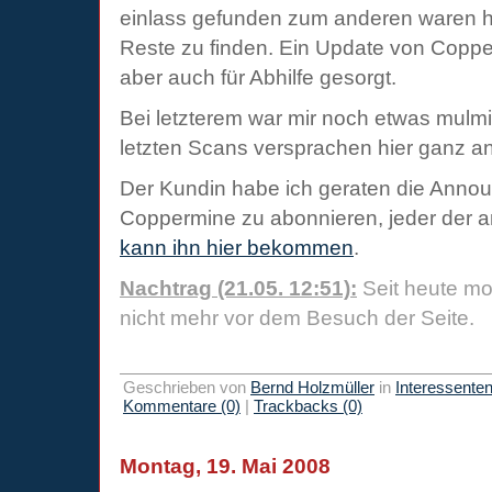
einlass gefunden zum anderen waren 
Reste zu finden. Ein Update von Coppe
aber auch für Abhilfe gesorgt.
Bei letzterem war mir noch etwas mulmi
letzten Scans versprachen hier ganz 
Der Kundin habe ich geraten die Announ
Coppermine zu abonnieren, jeder der am 
kann ihn hier bekommen
.
Nachtrag (21.05. 12:51):
Seit heute mo
nicht mehr vor dem Besuch der Seite.
Geschrieben von
Bernd Holzmüller
in
Interessente
Kommentare (0)
|
Trackbacks (0)
Montag, 19. Mai 2008