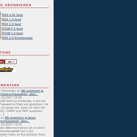
G ABONNIEREN
RSS 0.91 feed
RSS 1.0 feed
RSS 2.0 feed
ATOM 0.3 feed
ATOM 1.0 feed
RSS 2.0 Kommentare
TTONS
MMENTARE
 Holzmüller
zu
Wir speichern ja
 Klartext-Passwörter, aber...
0.10.2017 13:09
eißt dann ja eindeutig, d ass sie
Passwort in Klart ext speichern. Ist
 zu lange her, dass ich mich mit
oE), CHAP und PAP auseinan
...]
zu
Wir speichern ja keine
ext-Passwörter, aber...
0.10.2017 13:05
atte (Wochen) bevor ich m einen
nschlussbrief von 1 &1
mmen habe im Kundeninte rface