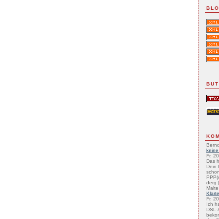
BLO
BU
KO
Bernd
keine
Fr, 2
Das h
Dein 
schon
PPP(
derg [
Malte
Klart
Fr, 2
Ich h
DSL-A
beko