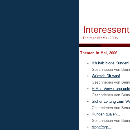
Interessen
Einträge für Mai 2006
Themen in Mai, 2006
Ich hab blöde Kunden!
Geschrieben von
Bern
Wünsch Dir was!
Geschrieben von
Bern
E-Mail-Verwaltung onli
Geschrieben von
Bern
Sicher Leitung zum W
Geschrieben von
Bern
Kunden quälen...
Geschrieben von
Bern
Angefragt...