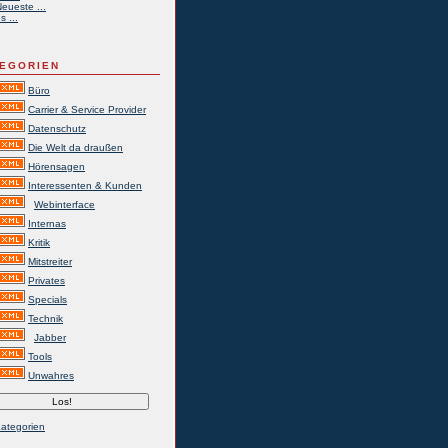
eueste ...
s ...
EGORIEN
Büro
Carrier & Service Provider
Datenschutz
Die Welt da draußen
Hörensagen
Interessenten & Kunden
Webinterface
Internas
Kritik
Mitstreiter
Privates
Specials
Technik
Jabber
Tools
Unwahres
Kategorien