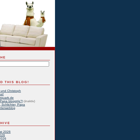
CHE
D THIS BLOG!
 und Christoph
st!
rquark.de
Papa bloggt(e?)
(inaktiv)
, Schlichter, Papa
tterweblog
HIVE
st 2026
2026
2026