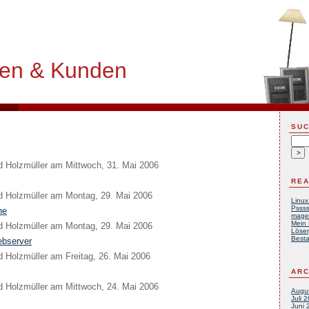
ten & Kunden
SU
d Holzmüller
am
Mittwoch, 31. Mai 2006
REA
d Holzmüller
am
Montag, 29. Mai 2006
Linux
Pssss
ne
mage
Mein 
d Holzmüller
am
Montag, 29. Mai 2006
Löser
Besta
ebserver
d Holzmüller
am
Freitag, 26. Mai 2006
ARC
d Holzmüller
am
Mittwoch, 24. Mai 2006
Augu
Juli 
Juni 