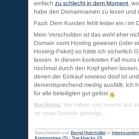
einfach
zu schlecht in dem Moment
, w
habe den Domainnamen zu lesen und 
Fazit: Dem Kunden fehlt leider ein i 
Mein Verschulden ist das wohl eher nic
Domain samt Hosting gewesen (oder e
Hosting-Paket) so hätte ich sicherlich
lassen. In diesem konkreten Fall muss 
nochmal durch den Kopf gehen lassen,
denen der Einkauf sowieso doof ist u
dementsprechend niedrig ausfällt. Ich
für alle beteiligten gut gelöst
Nachtrag:
Wir haben uns vorerst auf e
ne neue Domain geeinigt...
Geschrieben von
Bernd Holzmüller
in
Interessente
Kommentare (5)
|
Trackbacks (0)