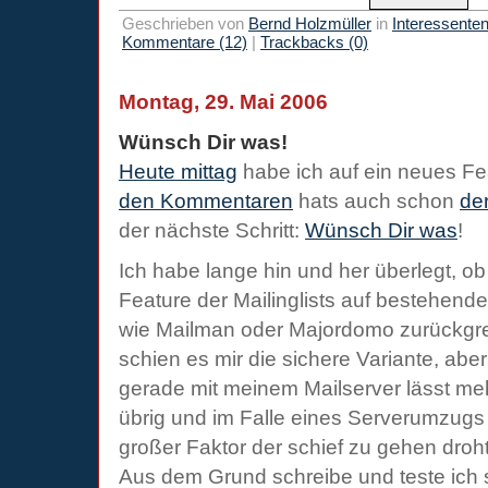
Geschrieben von
Bernd Holzmüller
in
Interessente
Kommentare (12)
|
Trackbacks (0)
Montag, 29. Mai 2006
Wünsch Dir was!
Heute mittag
habe ich auf ein neues F
den Kommentaren
hats auch schon
der
der nächste Schritt:
Wünsch Dir was
!
Ich habe lange hin und her überlegt, ob
Feature der Mailinglists auf bestehen
wie Mailman oder Majordomo zurückgreif
schien es mir die sichere Variante, aber
gerade mit meinem Mailserver lässt me
übrig und im Falle eines Serverumzugs
großer Faktor der schief zu gehen droht
Aus dem Grund schreibe und teste ich s