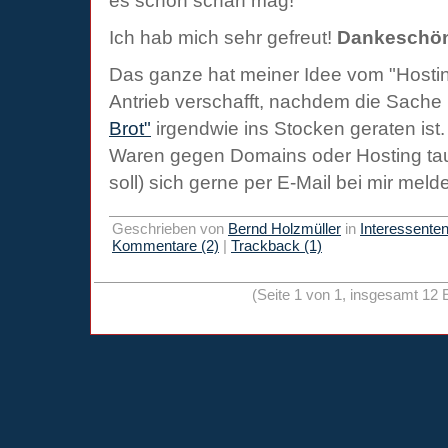
es schön scharf mag!
Ich hab mich sehr gefreut!
Dankeschön,
Das ganze hat meiner Idee vom "Hosti
Antrieb verschafft, nachdem die Sache
Brot"
irgendwie ins Stocken geraten ist.
Waren gegen Domains oder Hosting taus
soll) sich gerne per E-Mail bei mir mel
Geschrieben von
Bernd Holzmüller
in
Interessente
Kommentare (2)
|
Trackback (1)
(Seite 1 von 1, insgesamt 12 