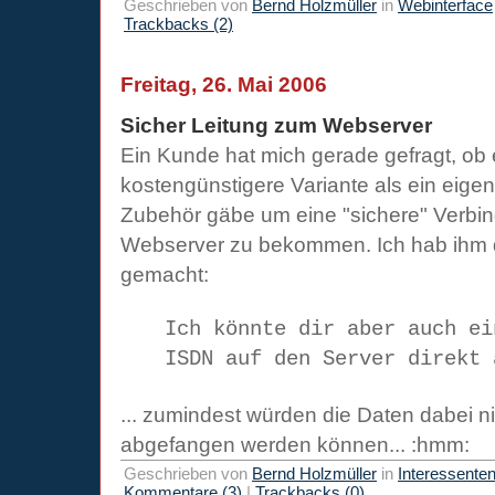
Geschrieben von
Bernd Holzmüller
in
Webinterface
Trackbacks (2)
Freitag, 26. Mai 2006
Sicher Leitung zum Webserver
Ein Kunde hat mich gerade gefragt, ob 
kostengünstigere Variante als ein eigen
Zubehör gäbe um eine "sichere" Verbi
Webserver zu bekommen. Ich hab ihm d
gemacht:
Ich könnte dir aber auch ei
ISDN auf den Server direkt
... zumindest würden die Daten dabei ni
abgefangen werden können... :hmm:
Geschrieben von
Bernd Holzmüller
in
Interessente
Kommentare (3)
|
Trackbacks (0)