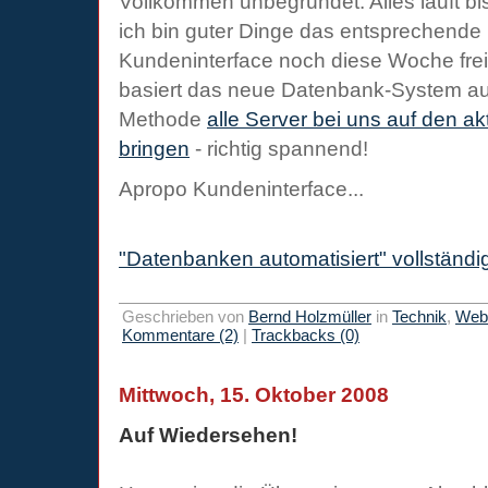
Vollkommen unbegründet: Alles läuft b
ich bin guter Dinge das entsprechende 
Kundeninterface noch diese Woche fre
basiert das neue Datenbank-System auf
Methode
alle Server bei uns auf den ak
bringen
- richtig spannend!
Apropo Kundeninterface...
"Datenbanken automatisiert" vollständi
Geschrieben von
Bernd Holzmüller
in
Technik
,
Webi
Kommentare (2)
|
Trackbacks (0)
Mittwoch, 15. Oktober 2008
Auf Wiedersehen!