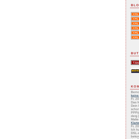
BLO
BU
KO
Bernd
keine
Fr, 2
Das h
Dein 
schon
PPP(
derg [
Malte
Klart
Fr, 2
Ich h
DSL-A
beko