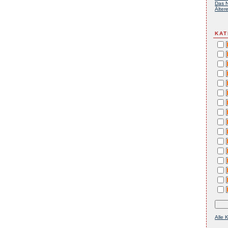
Das N
Ältere
KAT
Alle 