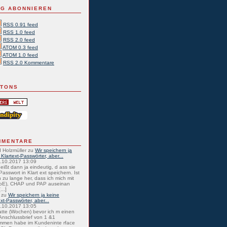
G ABONNIEREN
RSS 0.91 feed
RSS 1.0 feed
RSS 2.0 feed
ATOM 0.3 feed
ATOM 1.0 feed
RSS 2.0 Kommentare
TTONS
MMENTARE
 Holzmüller
zu
Wir speichern ja
 Klartext-Passwörter, aber...
0.10.2017 13:09
eißt dann ja eindeutig, d ass sie
Passwort in Klart ext speichern. Ist
 zu lange her, dass ich mich mit
oE), CHAP und PAP auseinan
...]
zu
Wir speichern ja keine
ext-Passwörter, aber...
0.10.2017 13:05
atte (Wochen) bevor ich m einen
nschlussbrief von 1 &1
mmen habe im Kundeninte rface