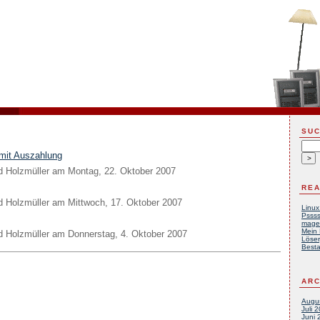
SU
mit Auszahlung
d Holzmüller
am
Montag, 22. Oktober 2007
REA
d Holzmüller
am
Mittwoch, 17. Oktober 2007
Linux
Pssss
mage
Mein 
d Holzmüller
am
Donnerstag, 4. Oktober 2007
Löser
Besta
ARC
Augu
Juli 
Juni 