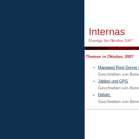
Internas
Einträge für Oktober 2007
Themen in Oktober, 2007
Managed Root-Server 
Geschrieben von
Bern
Jabber und GPG
Geschrieben von
Bern
Defekt.
Geschrieben von
Bern