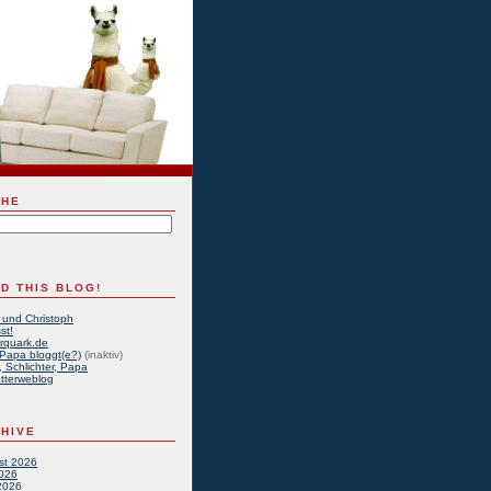
CHE
D THIS BLOG!
 und Christoph
st!
rquark.de
Papa bloggt(e?)
(inaktiv)
, Schlichter, Papa
tterweblog
HIVE
st 2026
2026
2026