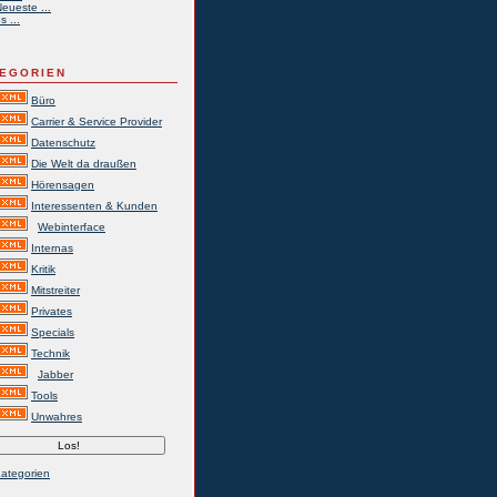
eueste ...
s ...
EGORIEN
Büro
Carrier & Service Provider
Datenschutz
Die Welt da draußen
Hörensagen
Interessenten & Kunden
Webinterface
Internas
Kritik
Mitstreiter
Privates
Specials
Technik
Jabber
Tools
Unwahres
Kategorien