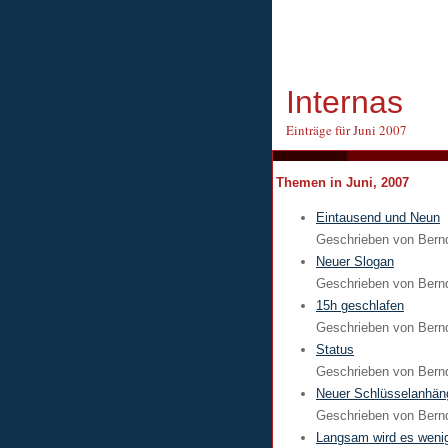
Internas
Einträge für Juni 2007
Themen in Juni, 2007
Eintausend und Neun
Geschrieben von
Bern
Neuer Slogan
Geschrieben von
Bern
15h geschlafen
Geschrieben von
Bern
Status
Geschrieben von
Bern
Neuer Schlüsselanhän
Geschrieben von
Bern
Langsam wird es weni