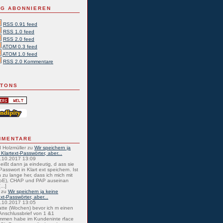
G ABONNIEREN
RSS 0.91 feed
RSS 1.0 feed
RSS 2.0 feed
ATOM 0.3 feed
ATOM 1.0 feed
RSS 2.0 Kommentare
TTONS
MMENTARE
 Holzmüller
zu
Wir speichern ja
 Klartext-Passwörter, aber...
0.10.2017 13:09
eißt dann ja eindeutig, d ass sie
Passwort in Klart ext speichern. Ist
 zu lange her, dass ich mich mit
oE), CHAP und PAP auseinan
...]
zu
Wir speichern ja keine
ext-Passwörter, aber...
0.10.2017 13:05
atte (Wochen) bevor ich m einen
nschlussbrief von 1 &1
mmen habe im Kundeninte rface