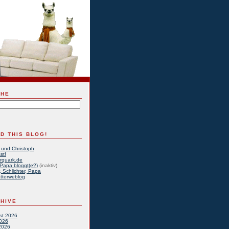
CHE
D THIS BLOG!
 und Christoph
st!
rquark.de
Papa bloggt(e?)
(inaktiv)
, Schlichter, Papa
tterweblog
HIVE
st 2026
2026
2026