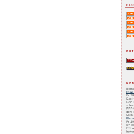
BLO
BU
KO
Bernd
keine
Fr, 2
Das h
Dein 
schon
PPP(
derg [
Malte
Klart
Fr, 2
Ich h
DSL-A
beko