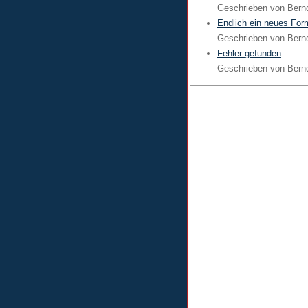
Geschrieben von
Bern
Endlich ein neues For
Geschrieben von
Bern
Fehler gefunden
Geschrieben von
Bern