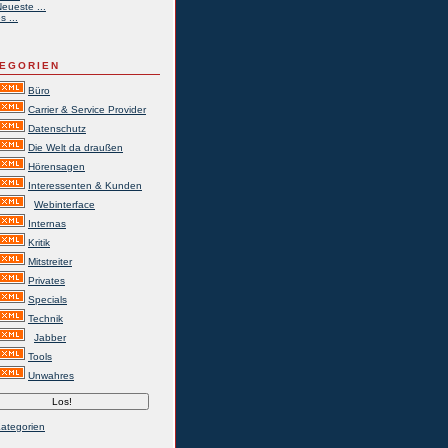
eueste ...
s ...
EGORIEN
Büro
Carrier & Service Provider
Datenschutz
Die Welt da draußen
Hörensagen
Interessenten & Kunden
Webinterface
Internas
Kritik
Mitstreiter
Privates
Specials
Technik
Jabber
Tools
Unwahres
Kategorien