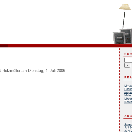
SU
d Holzmüller
am
Dienstag, 4. Juli 2006
REA
Linux
Pssss
mage
Mein 
Löser
Besta
ARC
Augu
Juli 
Juni 