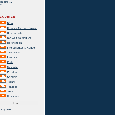
eueste ...
s ...
EGORIEN
Büro
Carrier & Service Provider
Datenschutz
Die Welt da draußen
Hörensagen
Interessenten & Kunden
Webinterface
Internas
Kritik
Mitstreiter
Privates
Specials
Technik
Jabber
Tools
Unwahres
Kategorien