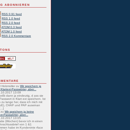
G ABONNIEREN
RSS 0.91 feed
RSS 1.0 feed
RSS 2.0 feed
ATOM 0.3 feed
ATOM 1.0 feed
RSS 2.0 Kommentare
TTONS
MMENTARE
 Holzmüller
zu
Wir speichern ja
 Klartext-Passwörter, aber...
0.10.2017 13:09
eißt dann ja eindeutig, d ass sie
Passwort in Klart ext speichern. Ist
 zu lange her, dass ich mich mit
oE), CHAP und PAP auseinan
...]
zu
Wir speichern ja keine
ext-Passwörter, aber...
0.10.2017 13:05
atte (Wochen) bevor ich m einen
nschlussbrief von 1 &1
mmen habe im Kundeninte rface