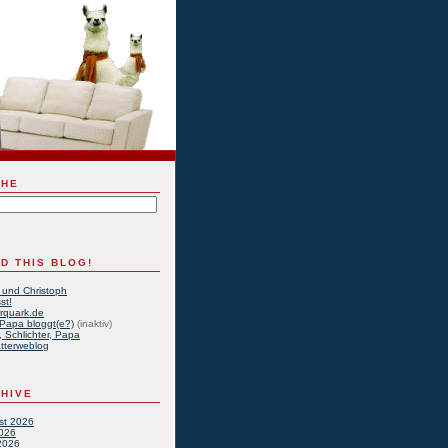
CHE
D THIS BLOG!
 und Christoph
st!
rquark.de
Papa bloggt(e?)
(inaktiv)
, Schlichter, Papa
tterweblog
HIVE
st 2026
2026
2026