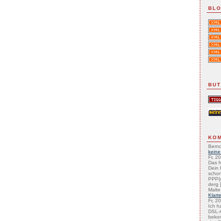
BLO
BU
KO
Bernd
keine
Fr, 2
Das h
Dein 
schon
PPP(
derg [
Malte
Klart
Fr, 2
Ich h
DSL-A
beko