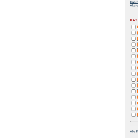
Das N
Ältere
KAT
Alle 