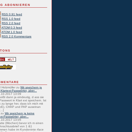
G ABONNIEREN
RSS 0.91 feed
RSS 1.0 feed
RSS 2.0 feed
ATOM 0.3 feed
ATOM 1.0 feed
RSS 2.0 Kommentare
TTONS
MMENTARE
 Holzmüller
zu
Wir speichern ja
 Klartext-Passwörter, aber...
0.10.2017 13:09
eißt dann ja eindeutig, d ass sie
Passwort in Klart ext speichern. Ist
 zu lange her, dass ich mich mit
oE), CHAP und PAP auseinan
...]
zu
Wir speichern ja keine
ext-Passwörter, aber...
0.10.2017 13:05
atte (Wochen) bevor ich m einen
nschlussbrief von 1 &1
mmen habe im Kundeninte rface