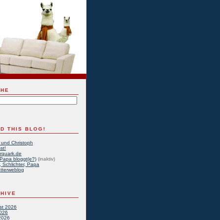
CHE
D THIS BLOG!
 und Christoph
st!
rquark.de
Papa bloggt(e?)
(inaktiv)
, Schlichter, Papa
tterweblog
HIVE
st 2026
2026
2026