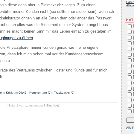
Das N
gin diese dann aber in Plaintext abzulegen. Zum einen
Ältere
wörter meiner Kunden nicht (sie sollten nur sicher sein), wenn ich
ministrator ohnehin an alle Daten dran oder änder das Passwort
KAT
icher ich alles was die Sicherheit meiner Systeme angeht aus
denn es macht keinen Sinn mir das Leben einfach zu gestalten im
ughangar zu öffnen
.
h die Privatsphäre meiner Kunden genau wie meine eigene
avon, dass ich mich schon mal vor der Kundencenterwebcam
d ehre.
 Frage des Vertrauens zwischen Hoster und Kunde und für mich
h.
er
in
Kritik
um
09:45
|
Kommentare (0)
|
Trackbacks (0)
(Seite 1 von 1, insgesamt 1 Einträge)
Alle 