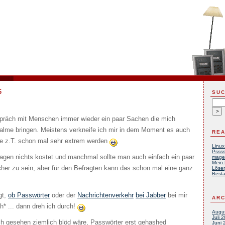
6
SU
präch mit Menschen immer wieder ein paar Sachen die mich
 Palme bringen. Meistens verkneife ich mir in dem Moment es auch
REA
e z.T. schon mal sehr extrem werden
Linux
Pssss
ragen nichts kostet und manchmal sollte man auch einfach ein paar
mage
Mein 
her zu sein, aber für den Befragten kann das schon mal eine ganz
Löser
Besta
gt,
ob Passwörter
oder der
Nachrichtenverkehr
bei Jabber
bei mir
ARC
h* ... dann dreh ich durch!
Augu
Juli 
ch gesehen ziemlich blöd wäre, Passwörter erst gehashed
Juni 