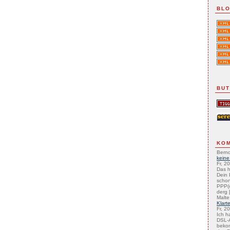
BLO
BU
KO
Bernd
keine
Fr, 2
Das h
Dein 
schon
PPP(
derg [
Malte
Klart
Fr, 2
Ich h
DSL-A
beko