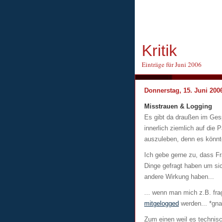
Kritik
Einträge für Juni 2006
Donnerstag, 15. Juni 200
Misstrauen & Logging
Es gibt da draußen im Ges
innerlich ziemlich auf die
auszuleben, denn es könnt
Ich gebe gerne zu, dass F
Dinge gefragt haben um sic
andere Wirkung haben...
... wenn man mich z.B. fra
mitgelogged
werden... *gna
Zum einen weil es technis