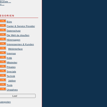
eueste ...
s ...
EGORIEN
Büro
Carrier & Service Provider
Datenschutz
Die Welt da draußen
Hörensagen
Interessenten & Kunden
Webinterface
Internas
Kritik
Mitstreiter
Privates
Specials
Technik
Jabber
Tools
Unwahres
Kategorien