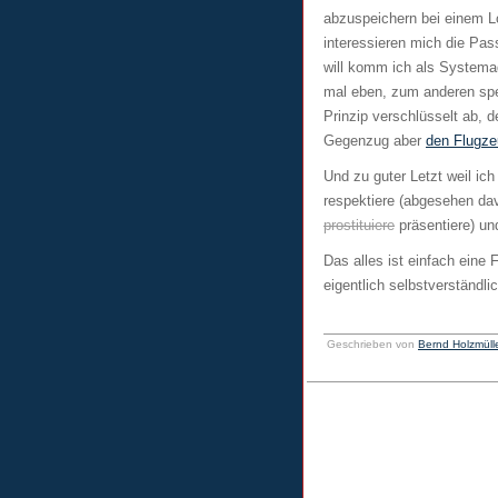
abzuspeichern bei einem Lo
interessieren mich die Pass
will komm ich als Systemad
mal eben, zum anderen spe
Prinzip verschlüsselt ab, 
Gegenzug aber
den Flugze
Und zu guter Letzt weil ic
respektiere (abgesehen d
prostituiere
präsentiere) un
Das alles ist einfach eine
eigentlich selbstverständlic
Geschrieben von
Bernd Holzmüll