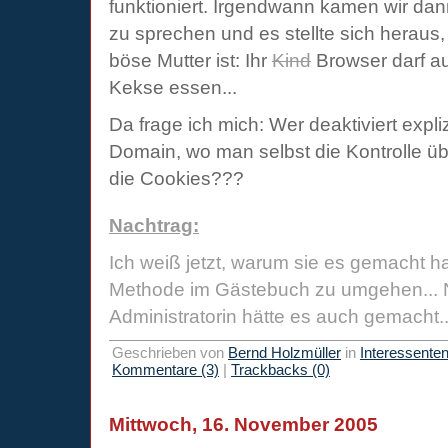
funktioniert. Irgendwann kamen wir d
zu sprechen und es stellte sich heraus,
böse Mutter ist: Ihr
Kind
Browser darf au
Kekse essen...
Da frage ich mich: Wer deaktiviert expliz
Domain, wo man selbst die Kontrolle übe
die Cookies???
Nachtrag:
Ich weiß jetzt, warum sie es gemacht h
Methode im Gästebuch zu umgehen... 
Administratorin hätte es auch gemacht..
Geschrieben von
Bernd Holzmüller
in
Interessente
Kommentare (3)
|
Trackbacks (0)
Mittwoch, 16. November 2005