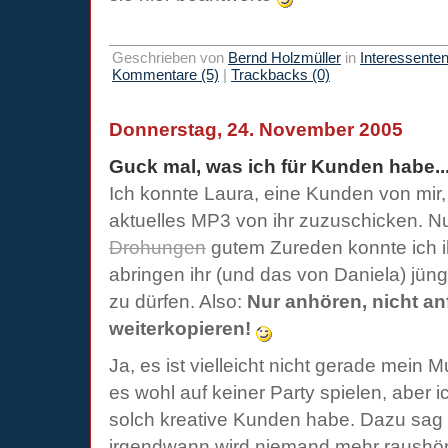
Geschrieben von
Bernd Holzmüller
in
Interessente
Kommentare (5)
|
Trackbacks (0)
Donnerstag, 24. November 2005
Guck mal, was ich für Kunden habe..
Ich konnte Laura, eine Kunden von mir,
aktuelles MP3 von ihr zuzuschicken. N
Drohungen
gutem Zureden konnte ich i
abringen ihr (und das von Daniela) jün
zu dürfen. Also:
Nur anhören, nicht a
weiterkopieren!
Ja, es ist vielleicht nicht gerade mein M
es wohl auf keiner Party spielen, aber ic
solch kreative Kunden habe. Dazu sag 
irgendwann wird niemand mehr raushör