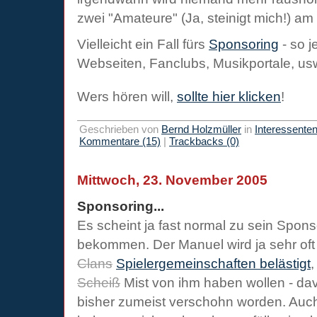
zwei "Amateure" (Ja, steinigt mich!) am 
Vielleicht ein Fall fürs
Sponsoring
- so 
Webseiten, Fanclubs, Musikportale, usw
Wers hören will,
sollte hier klicken
!
Geschrieben von
Bernd Holzmüller
in
Interessente
Kommentare (15)
|
Trackbacks (0)
Mittwoch, 23. November 2005
Sponsoring...
Es scheint ja fast normal zu sein Spon
bekommen. Der Manuel wird ja sehr of
Clans
Spielergemeinschaften belästigt
,
Scheiß
Mist von ihm haben wollen - da
bisher zumeist verschohn worden. Auc