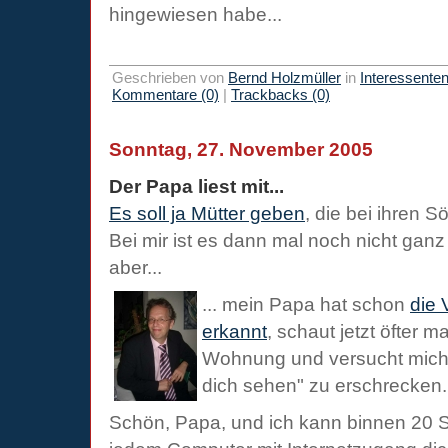
hingewiesen habe...
Geschrieben von
Bernd Holzmüller
in
Interessente
Kommentare (0)
|
Trackbacks (0)
Sonntag, 27. November 2005
Der Papa liest mit...
Es soll ja Mütter geben
, die bei ihren 
Bei mir ist es dann mal noch nicht gan
aber...
... mein Papa hat schon
die
erkannt
, schaut jetzt öfter 
Wohnung und versucht mich 
dich sehen" zu erschrecken.
Schön, Papa, und ich kann binnen 20